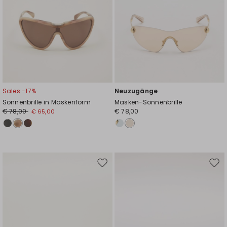
Sales -17%
Neuzugänge
Sonnenbrille in Maskenform
Masken-Sonnenbrille
€ 78,00
€ 78,00
€ 65,00
Auf
Auf
die
die
Wunschliste
Wuns