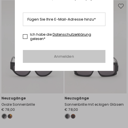
Auf
Auf
die
die
Fügen Sie Ihre E-Mail-Adresse hinzu*
Wunschliste
Wuns
Ich habe die
Datenschutzerklärung
gelesen*
Anmelden
Neuzugänge
Neuzugänge
Ovale Sonnenbrille
Sonnenbrille mit eckigen Gläsern
€ 78,00
€ 78,00