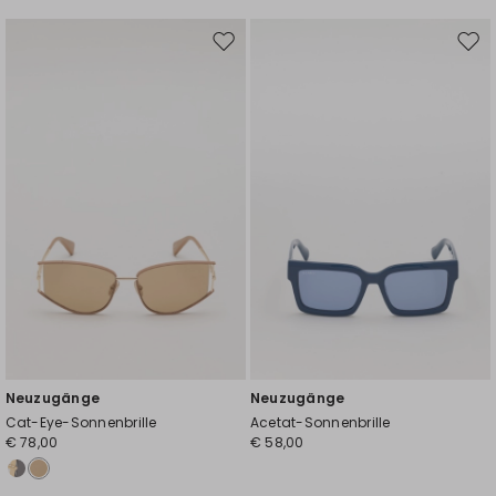
Auf
Auf
die
die
Wunschliste
Wuns
Neuzugänge
Neuzugänge
Cat-Eye-Sonnenbrille
Acetat-Sonnenbrille
€ 78,00
€ 58,00