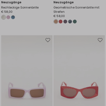
Neuzugänge
Neuzugänge
Rechteckige Sonnenbrille
Geometrische Sonnenbrille mit
€ 58,00
Streifen
€ 58,00
Auf
Auf
die
die
Wunschliste
Wuns