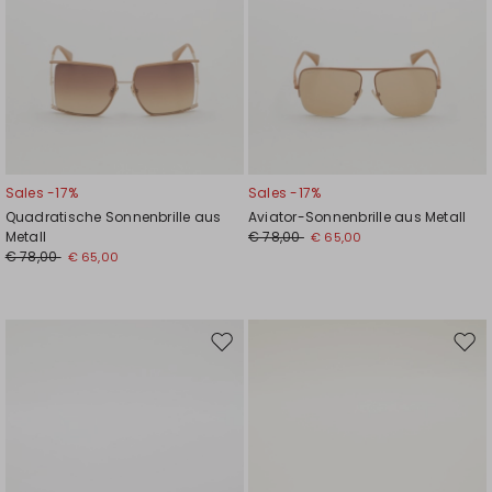
Sales -17%
Sales -17%
Quadratische Sonnenbrille aus
Aviator-Sonnenbrille aus Metall
Metall
€ 78,00
€ 65,00
€ 78,00
€ 65,00
Auf
Auf
die
die
Wunschliste
Wuns