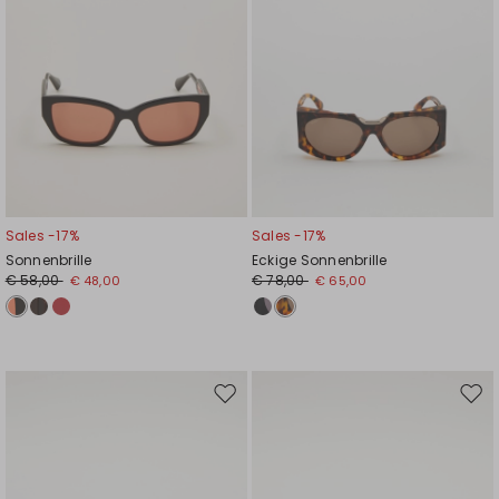
Sales -17%
Sales -17%
Sonnenbrille
Eckige Sonnenbrille
€ 58,00
€ 78,00
€ 48,00
€ 65,00
Auf
Auf
die
die
Wunschliste
Wuns