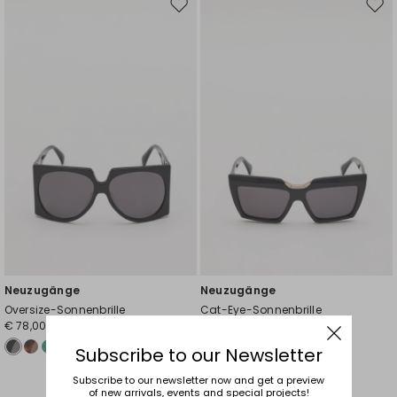
Auf
Auf
die
die
Wunschliste
Wuns
Neuzugänge
Neuzugänge
Oversize-Sonnenbrille
Cat-Eye-Sonnenbrille
€ 78,00
€ 78,00
Subscribe to our Newsletter
Subscribe to our newsletter now and get a preview
of new arrivals, events and special projects!