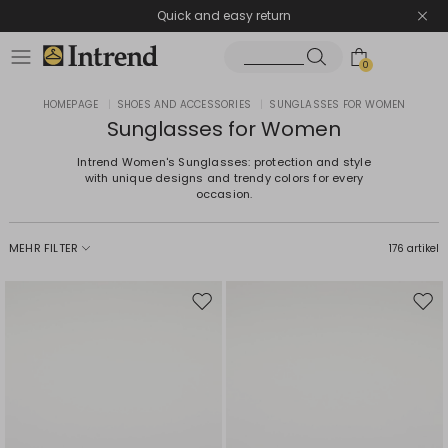
Quick and easy return
0
HOMEPAGE
|
SHOES AND ACCESSORIES
|
SUNGLASSES FOR WOMEN
Sunglasses for Women
Intrend Women's Sunglasses: protection and style
with unique designs and trendy colors for every
occasion.
MEHR FILTER
176 artikel
Auf
Auf
die
die
Wunschliste
Wuns