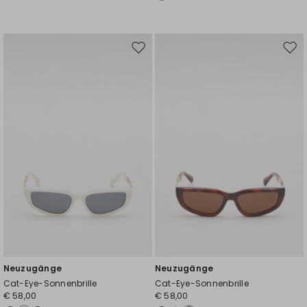
Auf
Auf
die
die
Wunschliste
Wuns
Neuzugänge
Neuzugänge
Cat-Eye-Sonnenbrille
Cat-Eye-Sonnenbrille
€ 58,00
€ 58,00