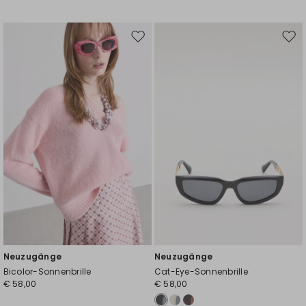
Auf
Auf
die
die
Wunschliste
Wuns
Neuzugänge
Neuzugänge
Bicolor-Sonnenbrille
Cat-Eye-Sonnenbrille
€ 58,00
€ 58,00