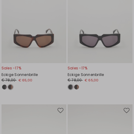
Sales -17%
Sales -17%
Eckige Sonnenbrille
Eckige Sonnenbrille
€ 78,00
€ 78,00
€ 65,00
€ 65,00
Auf
Auf
die
die
Wunschliste
Wuns