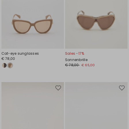
Cat-eye sunglasses
Sales -17%
€ 78,00
Sonnenbrille
€ 78,00
€ 65,00
Auf
Auf
die
die
Wunschliste
Wuns