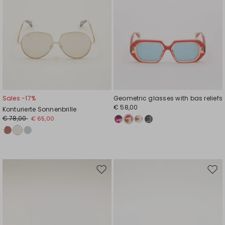
Sales -17%
Geometric glasses with bas reliefs
€ 58,00
Konturierte Sonnenbrille
€ 78,00
€ 65,00
Auf
Auf
die
die
Wunschliste
Wuns