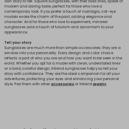
own story to tell. Square sunglasses, with their bold lines, speak of
modern and daring taste, perfect for those who love a
contemporary look. If you prefer a touch of nostalgia, cat-eye
models evoke the charm of the past, adding elegance and
character. And for those who love to experiment, mirrored
sunglasses add a touch of futurism and dynamism to your
appearance.
Tell your story
Sunglasses are much more than simple accessories; they are a
window into your personality. Every design and color choice
reflects a part of who you are and how you want to be seen in the
world. Whether you opt for a model with clean, understated lines
or a bold, colorful design, Intrend sunglasses help you tell your
story with confidence. They are the ideal companion for all your
adventures, protecting your eyes and enhancing your personal
style. Pair them with other
accessories
or Intrend
jewelry
.