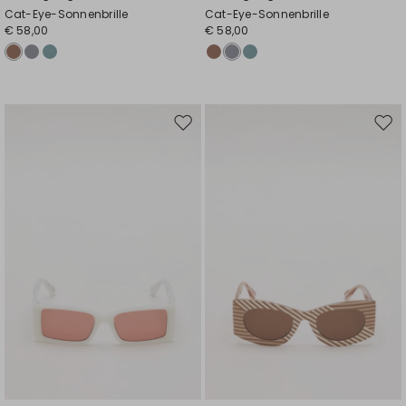
Cat-Eye-Sonnenbrille
Cat-Eye-Sonnenbrille
€ 58,00
€ 58,00
Auf
Auf
die
die
Wunschliste
Wuns