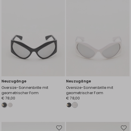
Wunschliste
Wuns
Neuzugänge
Neuzugänge
Oversize-Sonnenbrille mit
Oversize-Sonnenbrille mit
geometrischer Form
geometrischer Form
€ 78,00
€ 78,00
Auf
Auf