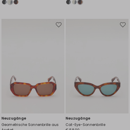
Auf
Auf
die
die
Wunschliste
Wuns
Neuzugänge
Neuzugänge
Geometrische Sonnenbrille aus
Cat-Eye-Sonnenbrille
Acetat
€ 58,00