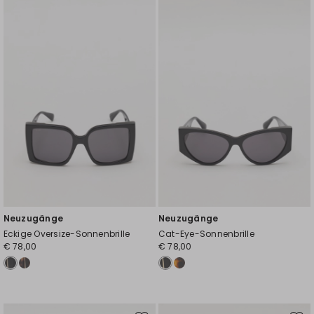
die
die
Wunschliste
Wuns
Neuzugänge
Neuzugänge
Eckige Oversize-Sonnenbrille
Cat-Eye-Sonnenbrille
€ 78,00
€ 78,00