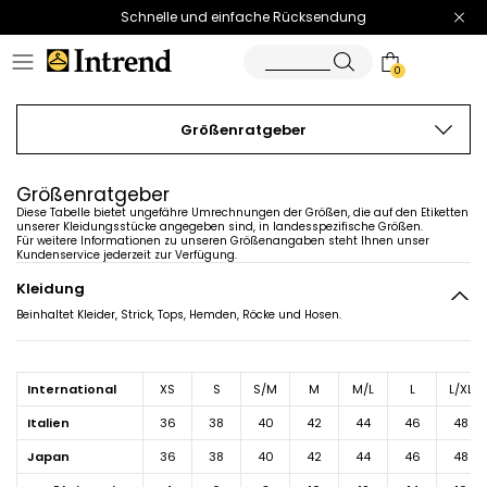
Schnelle und einfache Rücksendung
0
Größenratgeber
Größenratgeber
Diese Tabelle bietet ungefähre Umrechnungen der Größen, die auf den Etiketten
unserer Kleidungsstücke angegeben sind, in landesspezifische Größen.
Für weitere Informationen zu unseren Größenangaben steht Ihnen unser
Kundenservice jederzeit zur Verfügung.
kleidung
Beinhaltet Kleider, Strick, Tops, Hemden, Röcke und Hosen.
international
XS
S
S/M
M
M/L
L
L/XL
italien
36
38
40
42
44
46
48
japan
36
38
40
42
44
46
48