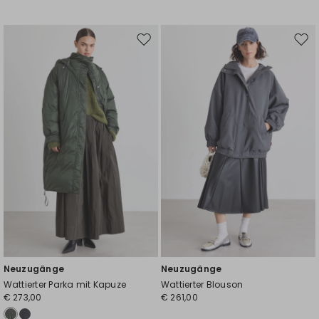
Auf
Auf
die
die
Wunschliste
Wuns
Neuzugänge
Neuzugänge
Wattierter Parka mit Kapuze
Wattierter Blouson
€ 273,00
€ 261,00