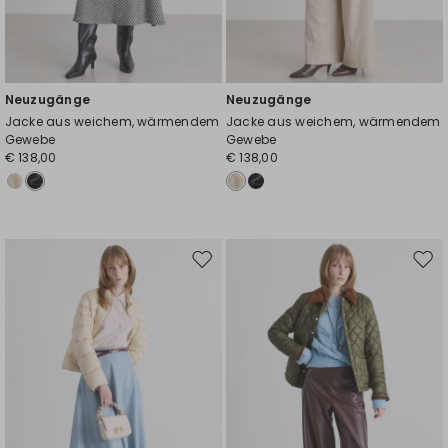
Neuzugänge
Neuzugänge
Jacke aus weichem, wärmendem
Jacke aus weichem, wärmendem
Gewebe
Gewebe
€ 138,00
€ 138,00
Auf
Auf
die
die
Wunschliste
Wuns