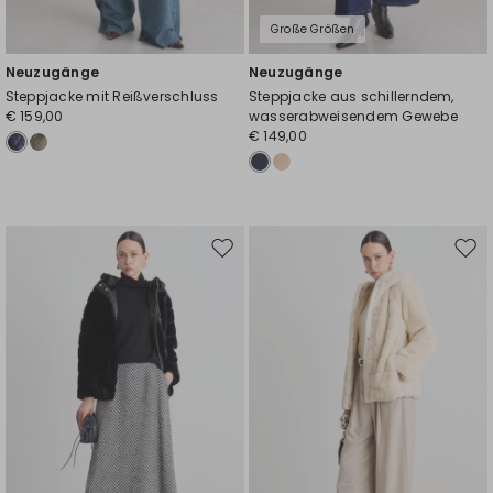
Große Größen
Neuzugänge
Neuzugänge
Steppjacke mit Reißverschluss
Steppjacke aus schillerndem,
€ 159,00
wasserabweisendem Gewebe
€ 149,00
Auf
Auf
die
die
Wunschliste
Wuns