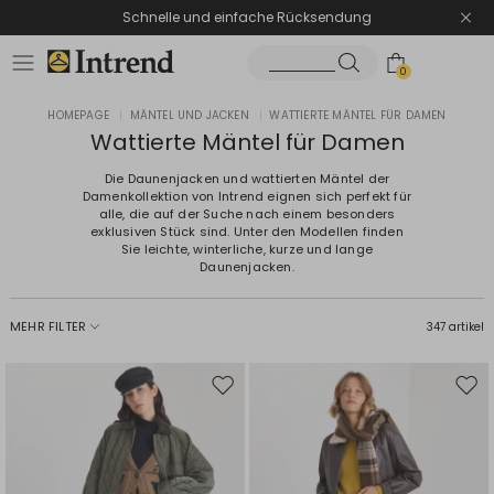
Schnelle und einfache Rücksendung
0
HOMEPAGE
|
MÄNTEL UND JACKEN
|
WATTIERTE MÄNTEL FÜR DAMEN
Wattierte Mäntel für Damen
Die Daunenjacken und wattierten Mäntel der
Damenkollektion von Intrend eignen sich perfekt für
alle, die auf der Suche nach einem besonders
exklusiven Stück sind. Unter den Modellen finden
Sie leichte, winterliche, kurze und lange
Daunenjacken.
MEHR FILTER
347 artikel
Auf
Auf
die
die
Wunschliste
Wuns