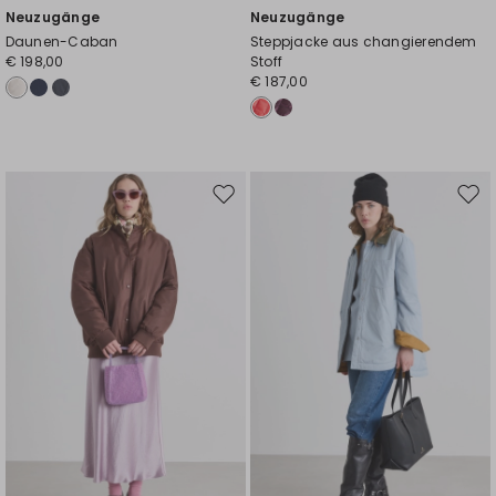
Neuzugänge
Neuzugänge
Daunen-Caban
Steppjacke aus changierendem
€ 198,00
Stoff
€ 187,00
Auf
Auf
die
die
Wunschliste
Wuns