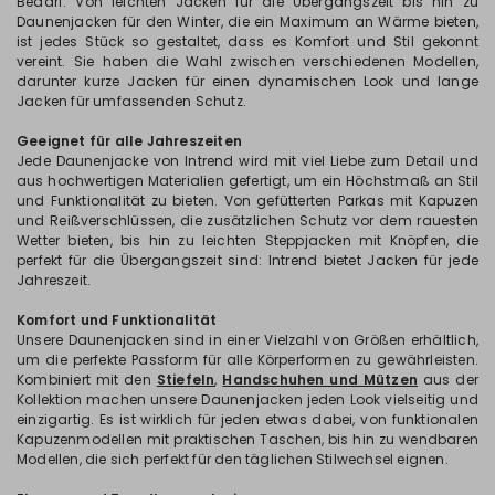
Bedarf. Von leichten Jacken für die Übergangszeit bis hin zu
Daunenjacken für den Winter, die ein Maximum an Wärme bieten,
ist jedes Stück so gestaltet, dass es Komfort und Stil gekonnt
vereint. Sie haben die Wahl zwischen verschiedenen Modellen,
darunter kurze Jacken für einen dynamischen Look und lange
Jacken für umfassenden Schutz.
Geeignet für alle Jahreszeiten
Jede Daunenjacke von Intrend wird mit viel Liebe zum Detail und
aus hochwertigen Materialien gefertigt, um ein Höchstmaß an Stil
und Funktionalität zu bieten. Von gefütterten Parkas mit Kapuzen
und Reißverschlüssen, die zusätzlichen Schutz vor dem rauesten
Wetter bieten, bis hin zu leichten Steppjacken mit Knöpfen, die
perfekt für die Übergangszeit sind: Intrend bietet Jacken für jede
Jahreszeit.
Komfort und Funktionalität
Unsere Daunenjacken sind in einer Vielzahl von Größen erhältlich,
um die perfekte Passform für alle Körperformen zu gewährleisten.
Kombiniert mit den
Stiefeln
,
Handschuhen und Mützen
aus der
Kollektion machen unsere Daunenjacken jeden Look vielseitig und
einzigartig. Es ist wirklich für jeden etwas dabei, von funktionalen
Kapuzenmodellen mit praktischen Taschen, bis hin zu wendbaren
Modellen, die sich perfekt für den täglichen Stilwechsel eignen.