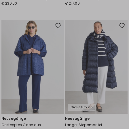
€ 230,00
€ 217,00
Auf
Auf
die
die
Wunschliste
Wuns
Große Größen
Neuzugänge
Neuzugänge
Gestepptes Cape aus
Langer Steppmantel