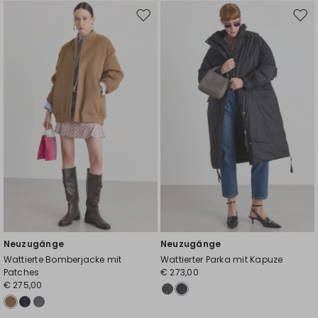
Auf
Auf
die
die
Wunschliste
Wuns
Neuzugänge
Neuzugänge
Wattierte Bomberjacke mit
Wattierter Parka mit Kapuze
Patches
€ 273,00
€ 275,00