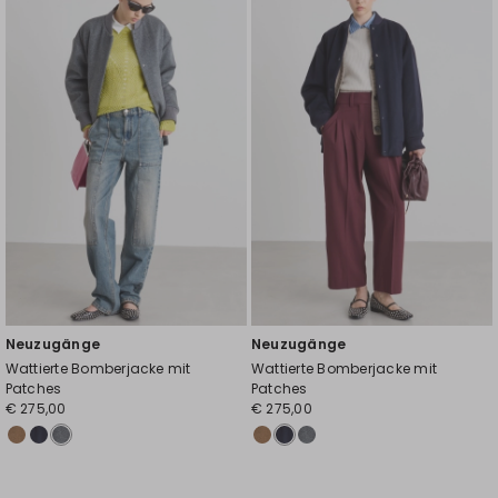
die
die
Wunschliste
Wuns
Neuzugänge
Neuzugänge
Wattierte Bomberjacke mit
Wattierte Bomberjacke mit
Patches
Patches
€ 275,00
€ 275,00