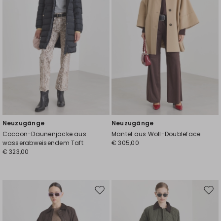
Neuzugänge
Neuzugänge
Cocoon-Daunenjacke aus
Mantel aus Woll-Doubleface
wasserabweisendem Taft
€ 305,00
€ 323,00
Auf
Auf
die
die
Wunschliste
Wuns