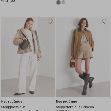
€ 249,00
Auf
Auf
die
die
Wunschliste
Wuns
Neuzugänge
Neuzugänge
Steppjacke aus
Steppjacke aus Canvas