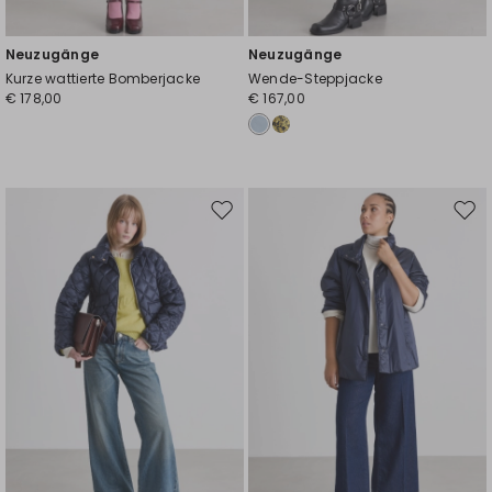
Neuzugänge
Neuzugänge
Kurze wattierte Bomberjacke
Wende-Steppjacke
€ 178,00
€ 167,00
Auf
Auf
die
die
Wunschliste
Wuns