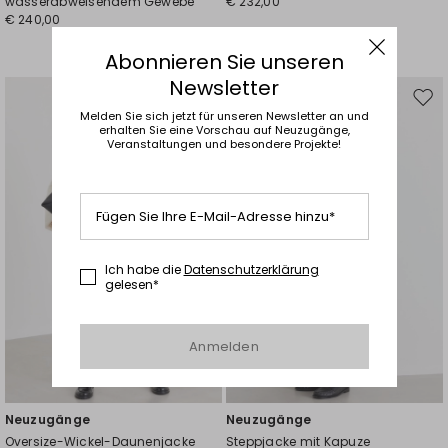
wasserabweisendem Gewebe
€ 232,00
€ 240,00
Abonnieren Sie unseren
Newsletter
Auf
Auf
Melden Sie sich jetzt für unseren Newsletter an und
die
die
erhalten Sie eine Vorschau auf Neuzugänge,
Wunschliste
Wuns
Veranstaltungen und besondere Projekte!
Fügen Sie Ihre E-Mail-Adresse hinzu*
Ich habe die
Datenschutzerklärung
gelesen*
Anmelden
Neuzugänge
Neuzugänge
Oversize-Wickel-Daunenjacke
Steppjacke mit Kapuze