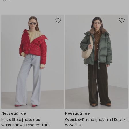
Auf
Auf
die
die
Wunschliste
Wuns
Neuzugänge
Neuzugänge
Kurze Steppjacke aus
Oversize-Daunenjacke mit Kapuze
wasserabweisendem Taft
€ 248,00