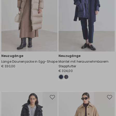
Neuzugänge
Neuzugänge
Lange Daunenjacke in Egg-Shape
Mantel mit herausnehmbarem
€ 330,00
Steppfutter
€ 324,00
Auf
Auf
die
die
Wunschliste
Wuns