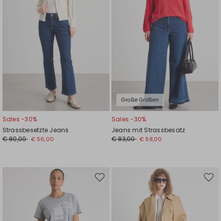
Große Größen
Sales -30%
Sales -30%
Strassbesetzte Jeans
Jeans mit Strassbesatz
€ 80,00
€ 83,00
€ 56,00
€ 58,00
Auf
Auf
die
die
Wunschliste
Wuns