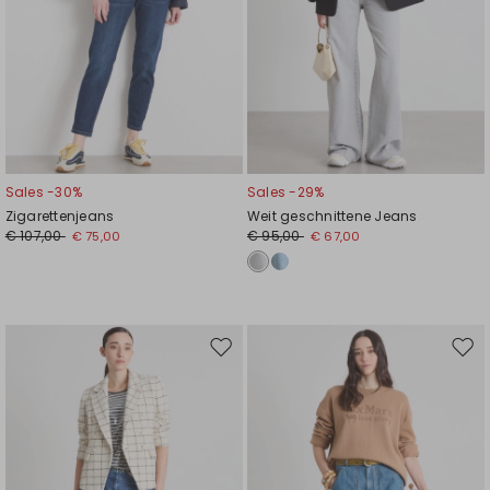
Sales -30%
Sales -29%
Zigarettenjeans
Weit geschnittene Jeans
€ 107,00
€ 95,00
€ 75,00
€ 67,00
Auf
Auf
die
die
Wunschliste
Wuns