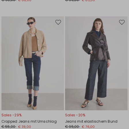
Auf
Auf
die
die
Wunschliste
Wuns
Sales -29%
Sales -20%
Cropped Jeans mit Umschlag
Jeans mit elastischem Bund
€ 55,00
€ 95,00
€ 39,00
€ 76,00