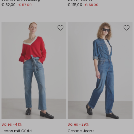
€ 82,00
€ 115,00
€ 57,00
€ 58,00
Auf
Auf
die
die
Wunschliste
Wuns
Sales -41%
Sales -29%
Jeans mit Gürtel
Gerade Jeans