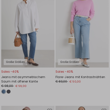
Wunschliste
Wuns
Große Größen
Große Größen
Sales -40%
Sales -40%
Jeans mit asymmetrischem
Flare-Jeans mit Kontrastnähten
Saum mit offener Kante
€ 83,00
€ 50,00
€ 98,00
€ 59,00