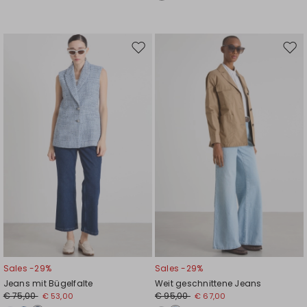
Auf
Auf
die
die
Wunschliste
Wuns
Sales -29%
Sales -29%
Jeans mit Bügelfalte
Weit geschnittene Jeans
€ 75,00
€ 95,00
€ 53,00
€ 67,00