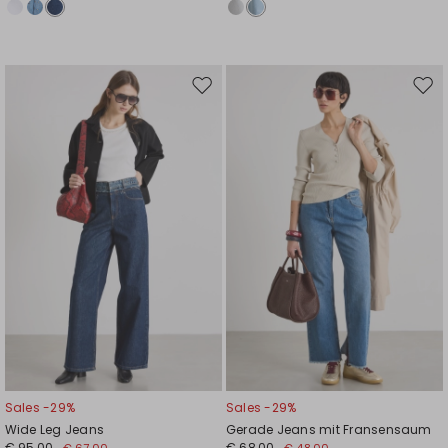
Auf
Auf
die
die
Wunschliste
Wuns
Sales -29%
Sales -29%
Wide Leg Jeans
Gerade Jeans mit Fransensaum
€ 95,00
€ 68,00
€ 67,00
€ 48,00