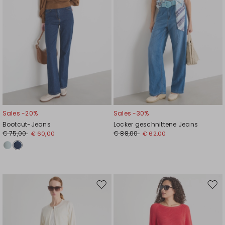
Sales -20%
Sales -30%
Bootcut-Jeans
Locker geschnittene Jeans
€ 75,00
€ 88,00
€ 60,00
€ 62,00
Auf
Auf
die
die
Wunschliste
Wuns