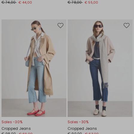
€ 74,00
€ 78,00
€ 44,00
€ 55,00
Auf
Auf
die
die
Wunschliste
Wuns
Sales -30%
Sales -30%
Cropped Jeans
Cropped Jeans
€ 98,00
€ 90,00
€ 69,00
€ 63,00