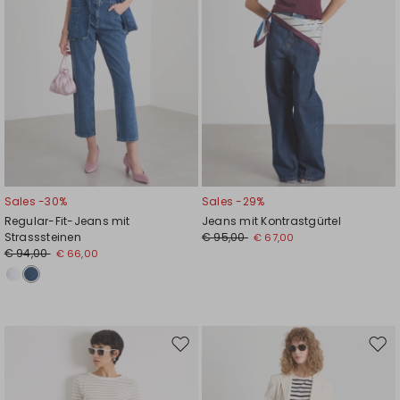
Sales -30%
Sales -29%
Regular-Fit-Jeans mit
Jeans mit Kontrastgürtel
Strasssteinen
€ 95,00
€ 67,00
€ 94,00
€ 66,00
Auf
Auf
die
die
Wunschliste
Wuns