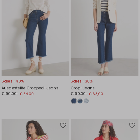
Sales -40%
Sales -30%
Ausgestellte Cropped-Jeans
Crop-Jeans
€ 90,00
€ 90,00
€ 54,00
€ 63,00
Auf
Auf
die
die
Wunschliste
Wuns