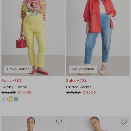
Große Größen
Große Größen
Sales -30%
Sales -29%
Skinny-Jeans
Carrot-Jeans
€ 63,00
€ 75,00
€ 44,00
€ 53,00
Auf
Auf
die
die