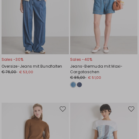
Sales -30%
Sales -40%
Oversize-Jeans mit Bundfalten
Jeans-Bermuda mit Maxi-
€ 76,00
Cargotaschen
€ 53,00
€ 85,00
€ 51,00
Auf
Auf
die
die
Wunschliste
Wuns