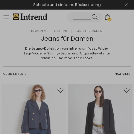
Schnelle und einfache Rücksendung
0
HOMEPAGE
|
KLEIDUNG
|
JEANS FÜR DAMEN
Jeans für Damen
Die Jeans-Kollektion von Intrend umfasst Wide-
Leg-Modelle, Skinny-Jeans und Cigarette-Fits für
feminine und modische Looks.
MEHR FILTER
354 artikel
Auf
Auf
die
die
Wunschliste
Wuns