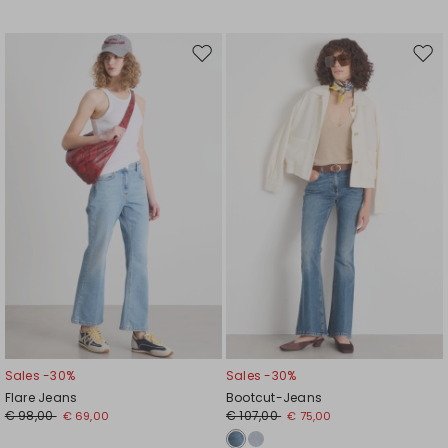
Auf
Auf
die
die
Wunschliste
Wuns
Sales -30%
Sales -30%
Flare Jeans
Bootcut-Jeans
€ 98,00
€ 107,00
€ 69,00
€ 75,00