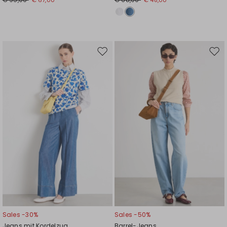
Auf
Auf
die
die
Wunschliste
Wuns
Sales -30%
Sales -50%
Jeans mit Kordelzug
Barrel-Jeans