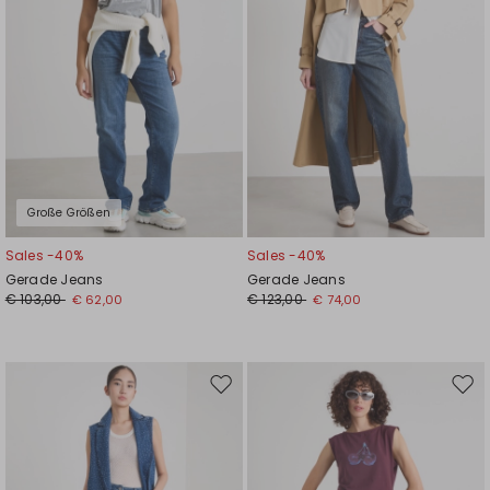
Große Größen
Sales -40%
Sales -40%
Gerade Jeans
Gerade Jeans
€ 103,00
€ 123,00
€ 62,00
€ 74,00
Auf
Auf
die
die
Wunschliste
Wuns