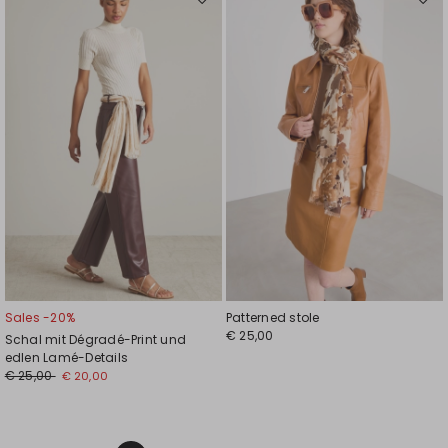
Auf
Auf
die
die
Wunschliste
Wuns
Sales -20%
Patterned stole
€ 25,00
Schal mit Dégradé-Print und
edlen Lamé-Details
€ 25,00
€ 20,00