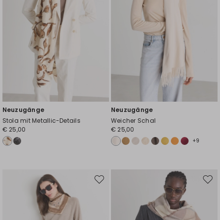
Neuzugänge
Neuzugänge
Stola mit Metallic-Details
Weicher Schal
€ 25,00
€ 25,00
+9
Auf
Auf
die
die
Wunschliste
Wuns