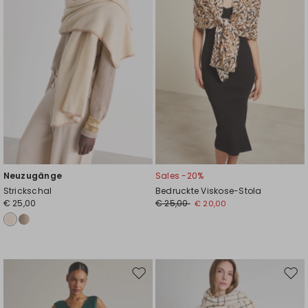
Neuzugänge
Sales -20%
Strickschal
Bedruckte Viskose-Stola
€ 25,00
€ 25,00
€ 20,00
Auf
Auf
die
die
Wunschliste
Wuns