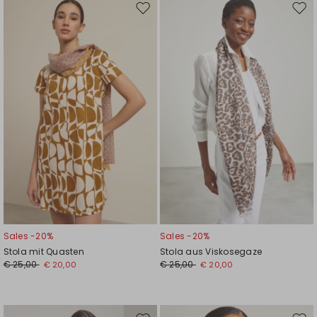
Auf
Auf
die
die
Wunschliste
Wuns
Sales -20%
Sales -20%
Stola mit Quasten
Stola aus Viskosegaze
€ 25,00
€ 25,00
€ 20,00
€ 20,00