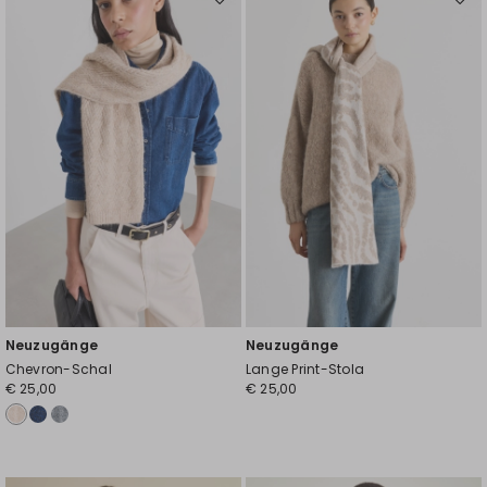
Auf
Auf
die
die
Wunschliste
Wuns
Neuzugänge
Neuzugänge
Chevron-Schal
Lange Print-Stola
€ 25,00
€ 25,00