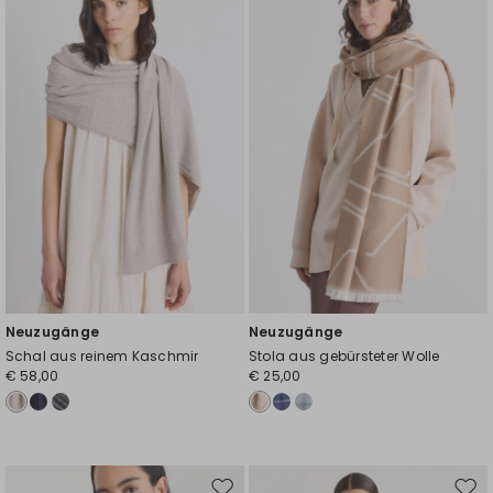
die
die
Wunschliste
Wuns
Neuzugänge
Neuzugänge
Schal aus reinem Kaschmir
Stola aus gebürsteter Wolle
€ 58,00
€ 25,00