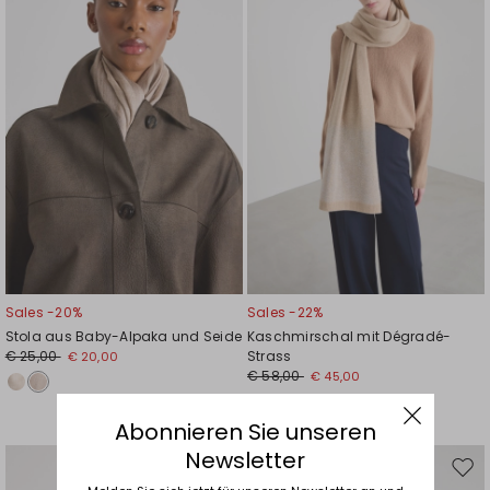
Wunschliste
Wuns
Sales -20%
Sales -22%
Stola aus Baby-Alpaka und Seide
Kaschmirschal mit Dégradé-
€ 25,00
Strass
€ 20,00
€ 58,00
€ 45,00
Abonnieren Sie unseren
Newsletter
Auf
Auf