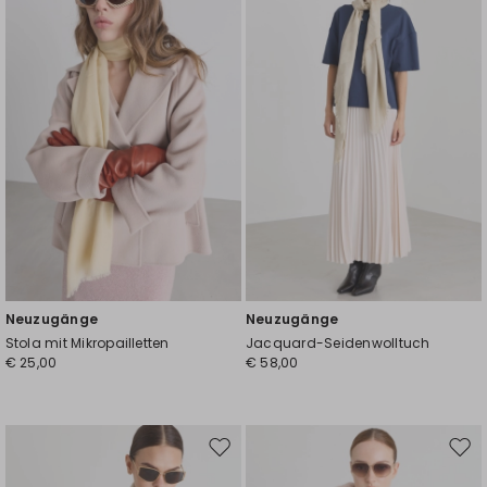
Wunschliste
Wuns
Neuzugänge
Neuzugänge
Stola mit Mikropailletten
Jacquard-Seidenwolltuch
€ 25,00
€ 58,00
Auf
Auf
die
die