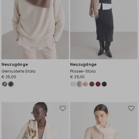
Neuzugänge
Neuzugänge
Gemusterte Stola
Plissee-Stola
€ 25,00
€ 25,00
Auf
Auf
die
die
Wunschliste
Wuns