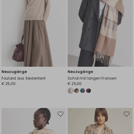
Neuzugänge
Neuzugänge
Foulard aus Seidentwill
Schal mit langen Fransen
€ 25,00
€ 25,00
Auf
Auf
die
die
Wunschliste
Wuns