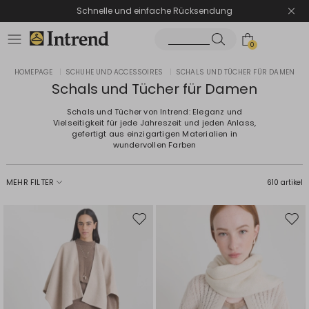
Schnelle und einfache Rücksendung
0
HOMEPAGE
|
SCHUHE UND ACCESSOIRES
|
SCHALS UND TÜCHER FÜR DAMEN
Schals und Tücher für Damen
Schals und Tücher von Intrend: Eleganz und
Vielseitigkeit für jede Jahreszeit und jeden Anlass,
gefertigt aus einzigartigen Materialien in
wundervollen Farben
MEHR FILTER
610 artikel
Auf
Auf
die
die
Wunschliste
Wuns