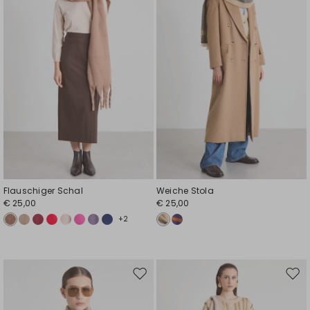
Flauschiger Schal
Weiche Stola
€ 25,00
€ 25,00
+2
Auf
Auf
die
die
Wunschliste
Wuns