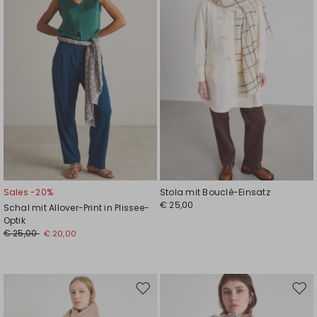
Sales -20%
Stola mit Bouclé-Einsatz
€ 25,00
Schal mit Allover-Print in Plissee-
Optik
€ 25,00
€ 20,00
Auf
Auf
die
die