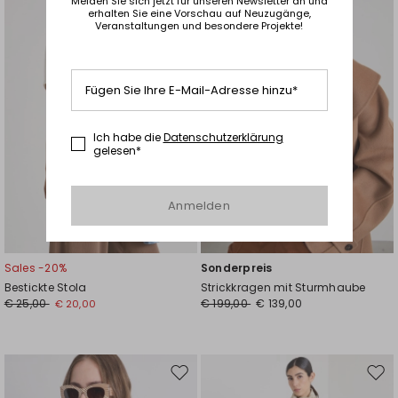
Melden Sie sich jetzt für unseren Newsletter an und
die
die
erhalten Sie eine Vorschau auf Neuzugänge,
Wunschliste
Wuns
Veranstaltungen und besondere Projekte!
Fügen Sie Ihre E-Mail-Adresse hinzu*
Ich habe die
Datenschutzerklärung
gelesen*
Anmelden
Sales -20%
Sonderpreis
Bestickte Stola
Strickkragen mit Sturmhaube
€ 25,00
€ 199,00
€ 139,00
€ 20,00
Auf
Auf
die
die