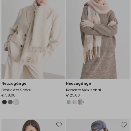
Wunschliste
Wuns
Neuzugänge
Neuzugänge
Bestickter Schal
Karierter Maxischal
€ 58,00
€ 25,00
Auf
Auf