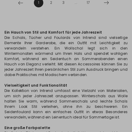
1
2
3
...
17
Ein Hauch von Stil und Komfort für jede Jahreszeit
Die Schals, Tücher und Foulards von Intrend sind vielseitige
Elemente Ihrer Garderobe, die ein Outfit mit Leichtigkeit zu
verwandeln verstehen. Ein Wollschal legt sich in den
Wintermonaten wärmend um Ihren Hals und spendet wohligen
Komfort, während ein Seidentuch an Sommerabenden einen
Hauch von Eleganz verleiht. Mit diesen Accessoires können Sie zu
jeder Jahreszeit Ihren persönlichen Stil zum Ausdruck bringen und
dabei Praktisches mit Modischem verbinden.
Vielseitigkeit und Funktionalität
Die Kollektion von Intrend umfasst eine Vielzahl von Materialien,
um sich jeder Jahreszeit anzupassen. Winterschals aus Wolle
halten Sie warm, während Sommerschals und leichte Schals
Ihrem Look Stil verleihen, ohne ihn zu beschweren. Ein
Seidenfoulard kann ein einfaches Outfit in etwas Besonderes
verwandeln, während ein Leinentuch ideal für Sommertage ist.
Eine große Farbpalette