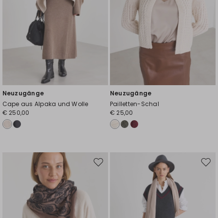
Neuzugänge
Neuzugänge
Cape aus Alpaka und Wolle
Pailletten-Schal
€ 250,00
€ 25,00
Auf
Auf
die
die
Wunschliste
Wuns