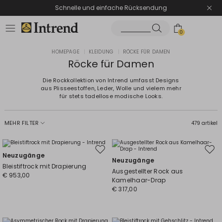
Schnelle und einfache Rücksendung
0
HOMEPAGE
|
KLEIDUNG
|
RÖCKE FÜR DAMEN
Röcke für Damen
Die Rockkollektion von Intrend umfasst Designs
aus Plisseestoffen, Leder, Wolle und vielem mehr
für stets tadellose modische Looks.
MEHR FILTER
479 artikel
Auf
Auf
Neuzugänge
Neuzugänge
die
die
Bleistiftrock mit Drapierung
Ausgestellter Rock aus
Wunschliste
Wuns
€ 953,00
Kamelhaar-Drap
€ 317,00