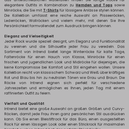
elegantere Outfits in Kombination zu
Hemden und Tops
sowie
Miniröcke, die Sie mit
T-Shirts
für lässigere Anlässe stylen können.
Die Kollektion umfasst eine reiche Auswahl an Plisseeröcken,
Lederröcken, Wollröcken und vielem mehr, mit denen Sie Ihre
Persönlichkeit formvollendet zum Ausdruck bringen können.
Eleganz und Vielseitigkeit
Jeder Rock wurde speziell designt, um Eleganz und Funktionalität
zu vereinen und die Silhouette jeder Frau zu veredeln. Das
Sortiment von Intrend bietet lange Winterröcke für kalte Tage,
Faltenröcke für einen Hauch von Klasse, Miniröcke für einen
frischen und jugendlichen Look und Midiröcke für diejenigen, die
keine Kompromisse bei Komfort und Stil eingehen wollen. Unsere
Kollektion reicht von klassischem Schwarz und Weiß über kräftiges
Rot und Blau bis hin zu neutralen Tönen wie Grau und Braun. Die
Röcke von Intrend eignen sich perfekt für verschiedene
Jahreszeiten und ermöglichen es Ihnen, jeden Tag mit einem
raffinierten Outfit zu feiern.
Vielfalt und Qualität
Intrend bietet eine große Auswahl an großen Größen und Curvy-
Röcken, damit jede Frau ihren ganz persönlichen Stil ausdrücken
kann. Ob Sie einen Bleistiftrock für das Büro, einen ausgestellten
Rock für einen lässigen Look oder einen Strickrock für maximalen