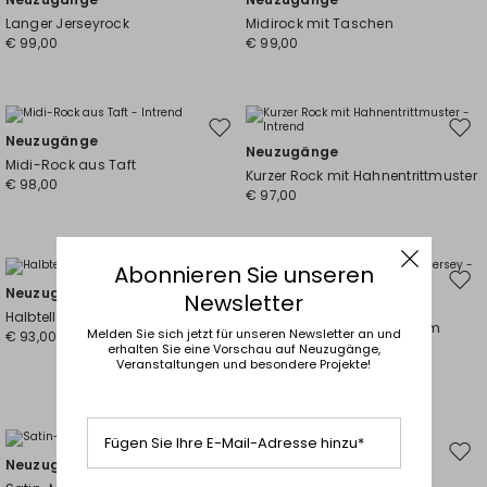
die
die
Langer Jerseyrock
Midirock mit Taschen
Wunschliste
Wuns
€ 99,00
€ 99,00
Auf
Auf
Neuzugänge
Neuzugänge
die
die
Midi-Rock aus Taft
Kurzer Rock mit Hahnentrittmuster
Wunschliste
Wuns
€ 98,00
€ 97,00
Abonnieren Sie unseren
Auf
Auf
Neuzugänge
Newsletter
Neuzugänge
die
die
Halbtellerrock in Jeans-Optik
Midirock aus beschichtetem
Wunschliste
Wuns
Melden Sie sich jetzt für unseren Newsletter an und
€ 93,00
Jersey
erhalten Sie eine Vorschau auf Neuzugänge,
Veranstaltungen und besondere Projekte!
€ 91,00
Fügen Sie Ihre E-Mail-Adresse hinzu*
Auf
Auf
Neuzugänge
Neuzugänge
die
die