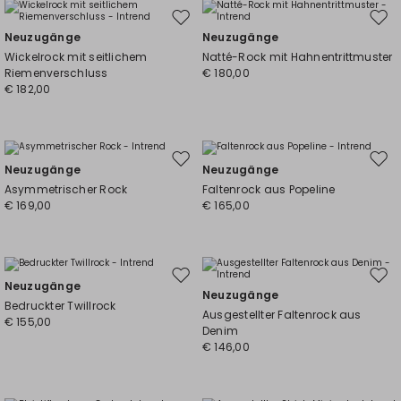
Auf
Auf
Neuzugänge
Neuzugänge
die
die
Wickelrock mit seitlichem
Natté-Rock mit Hahnentrittmuster
Wunschliste
Wuns
Riemenverschluss
€ 180,00
€ 182,00
Auf
Auf
Neuzugänge
Neuzugänge
die
die
Asymmetrischer Rock
Faltenrock aus Popeline
Wunschliste
Wuns
€ 169,00
€ 165,00
Auf
Auf
Neuzugänge
Neuzugänge
die
die
Bedruckter Twillrock
Ausgestellter Faltenrock aus
Wunschliste
Wuns
€ 155,00
Denim
€ 146,00