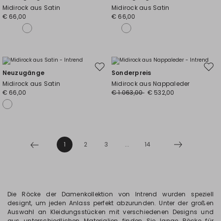
die
die
Midirock aus Satin
Midirock aus Satin
Wunschliste
Wuns
€ 66,00
€ 66,00
Auf
Auf
Neuzugänge
Sonderpreis
die
die
Midirock aus Satin
Midirock aus Nappaleder
Wunschliste
Wuns
€ 66,00
€ 1.063,00
€ 532,00
1
2
3
...
14
Die Röcke der Damenkollektion von Intrend wurden speziell
designt, um jeden Anlass perfekt abzurunden. Unter der großen
Auswahl an Kleidungsstücken mit verschiedenen Designs und
aus unterschiedlichen Materialien finden Sie lange Röcke für