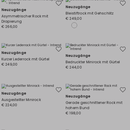
Auf
Auf
Neuzugänge
Neuzugänge
die
die
Bleistiftrock mit Gehschlitz
Asymmetrischer Rock mit
Wunschliste
Wuns
€ 249,00
Drapierung
€ 266,00
Auf
Auf
Neuzugänge
Neuzugänge
die
die
Kurzer Lederrock mit Gürtel
Bedruckter Minirock mit Gürtel
Wunschliste
Wuns
€ 249,00
€ 244,00
Auf
Auf
Neuzugänge
Neuzugänge
die
die
Ausgestellter Minirock
Gerade geschnittener Rock mit
Wunschliste
Wuns
€ 224,00
hohem Bund
€ 198,00