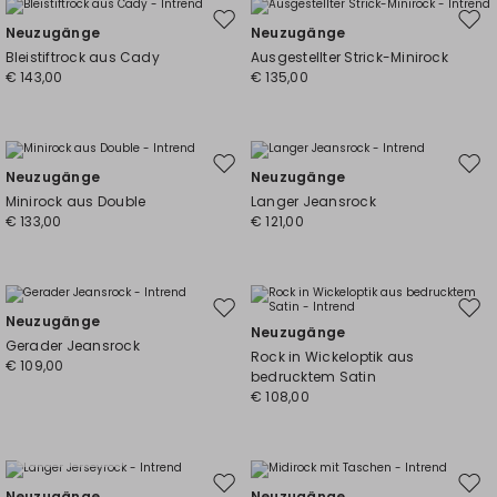
Auf
Auf
Neuzugänge
Neuzugänge
die
die
Bleistiftrock aus Cady
Ausgestellter Strick-Minirock
Wunschliste
Wuns
€ 143,00
€ 135,00
Auf
Auf
Neuzugänge
Neuzugänge
die
die
Minirock aus Double
Langer Jeansrock
Wunschliste
Wuns
€ 133,00
€ 121,00
Auf
Auf
Neuzugänge
Neuzugänge
die
die
Gerader Jeansrock
Rock in Wickeloptik aus
Wunschliste
Wuns
€ 109,00
bedrucktem Satin
€ 108,00
Große Größen
Auf
Auf
Neuzugänge
Neuzugänge