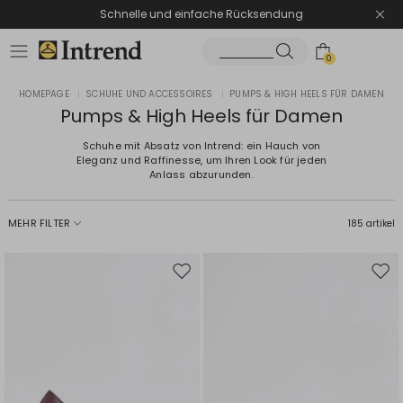
Schnelle und einfache Rücksendung
0
HOMEPAGE
|
SCHUHE UND ACCESSOIRES
|
PUMPS & HIGH HEELS FÜR DAMEN
Pumps & High Heels für Damen
Schuhe mit Absatz von Intrend: ein Hauch von
Eleganz und Raffinesse, um Ihren Look für jeden
Anlass abzurunden.
MEHR FILTER
185 artikel
Auf
Auf
die
die
Wunschliste
Wuns