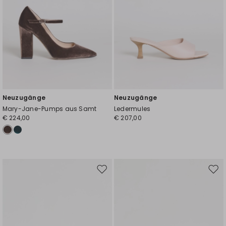
Neuzugänge
Neuzugänge
Mary-Jane-Pumps aus Samt
Ledermules
€ 224,00
€ 207,00
Auf
Auf
die
die
Wunschliste
Wuns