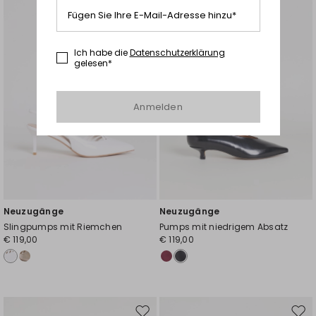
die
die
Fügen Sie Ihre E-Mail-Adresse hinzu*
Wunschliste
Wuns
Ich habe die
Datenschutzerklärung
gelesen*
Anmelden
Neuzugänge
Neuzugänge
Slingpumps mit Riemchen
Pumps mit niedrigem Absatz
€ 119,00
€ 119,00