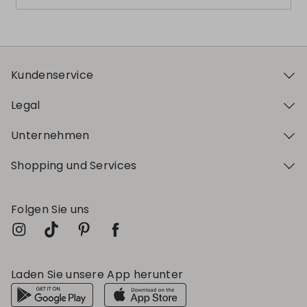
Kundenservice
Legal
Unternehmen
Shopping und Services
Folgen Sie uns
Laden Sie unsere App herunter
Mein Profil
Mein Profil
Mein Profil
Mein Profil
Mein Profil