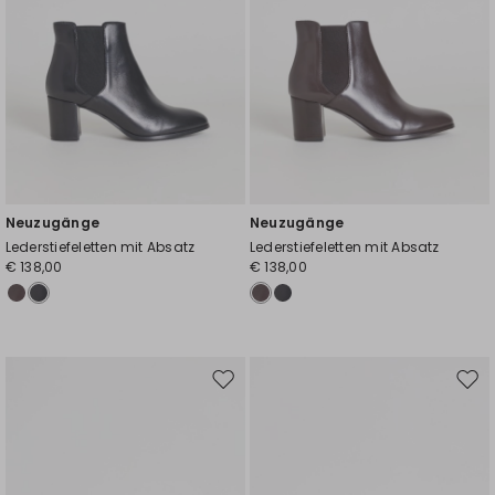
Neuzugänge
Neuzugänge
Lederstiefeletten mit Absatz
Lederstiefeletten mit Absatz
€ 138,00
€ 138,00
Auf
Auf
die
die
Wunschliste
Wuns