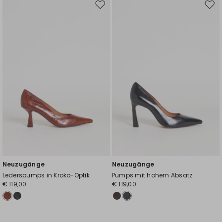
Auf
Auf
die
die
Wunschliste
Wuns
Neuzugänge
Neuzugänge
Lederspumps in Kroko-Optik
Pumps mit hohem Absatz
€ 119,00
€ 119,00