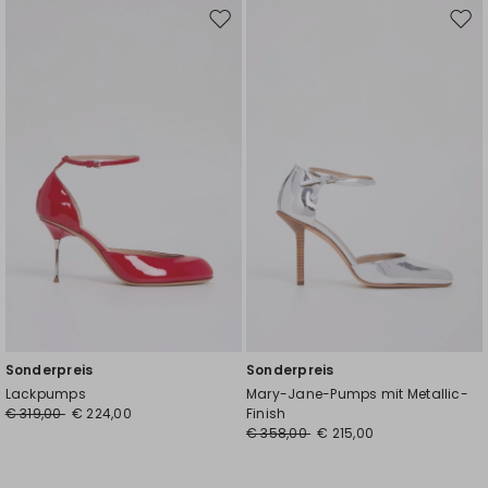
Auf
Auf
die
die
Wunschliste
Wuns
Sonderpreis
Sonderpreis
Lackpumps
Mary-Jane-Pumps mit Metallic-
€ 319,00
€ 224,00
Finish
€ 358,00
€ 215,00