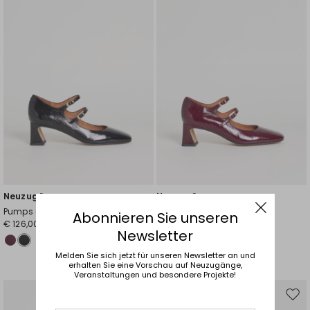
Wunschliste
Wuns
Neuzugänge
Neuzugänge
Pumps aus Glanzleder
Pumps aus Glanzleder
Abonnieren Sie unseren
€ 126,00
€ 126,00
Newsletter
Melden Sie sich jetzt für unseren Newsletter an und
erhalten Sie eine Vorschau auf Neuzugänge,
Veranstaltungen und besondere Projekte!
Auf
Auf