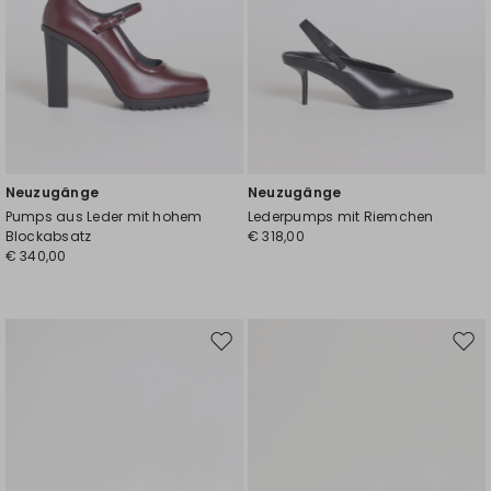
Neuzugänge
Neuzugänge
Pumps aus Leder mit hohem
Lederpumps mit Riemchen
Blockabsatz
€ 318,00
€ 340,00
Auf
Auf
die
die
Wunschliste
Wuns