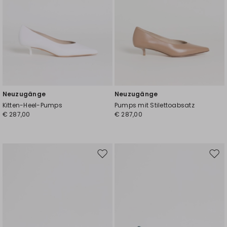
Neuzugänge
Neuzugänge
Kitten-Heel-Pumps
Pumps mit Stilettoabsatz
€ 287,00
€ 287,00
Auf
Auf
die
die
Wunschliste
Wuns