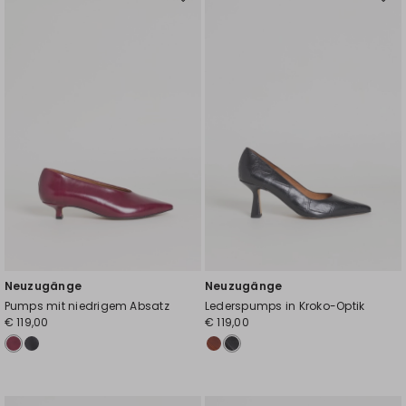
Auf
Auf
die
die
Wunschliste
Wuns
Neuzugänge
Neuzugänge
Pumps mit niedrigem Absatz
Lederspumps in Kroko-Optik
€ 119,00
€ 119,00