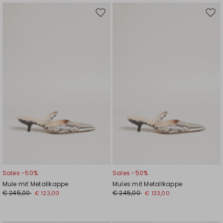
Auf
Auf
die
die
Wunschliste
Wuns
Sales -50%
Sales -50%
Mule mit Metallkappe
Mules mit Metallkappe
€ 245,00
€ 245,00
€ 123,00
€ 123,00