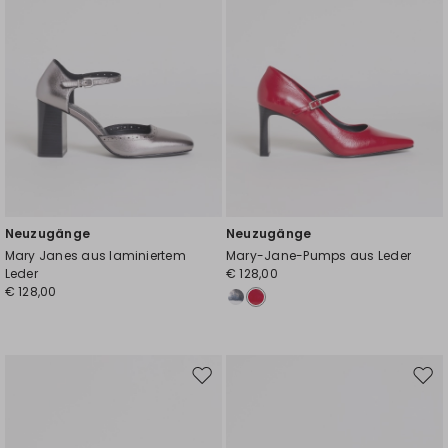
Neuzugänge
Neuzugänge
Mary Janes aus laminiertem
Mary-Jane-Pumps aus Leder
Leder
€ 128,00
€ 128,00
Auf
Auf
die
die
Wunschliste
Wuns