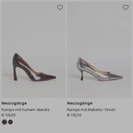
Auf
Auf
die
die
Wunschliste
Wuns
Neuzugänge
Neuzugänge
Pumps mit hohem Absatz
Pumps mit Metallic-Finish
€ 119,00
€ 115,00