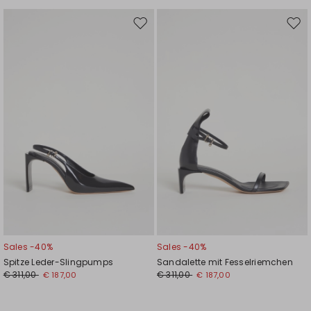
Auf
Auf
die
die
Wunschliste
Wuns
Sales -40%
Sales -40%
Spitze Leder-Slingpumps
Sandalette mit Fesselriemchen
€ 311,00
€ 311,00
€ 187,00
€ 187,00