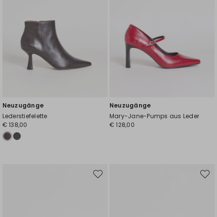
Neuzugänge
Neuzugänge
Lederstiefelette
Mary-Jane-Pumps aus Leder
€ 138,00
€ 128,00
Auf
Auf
die
die
Wunschliste
Wuns