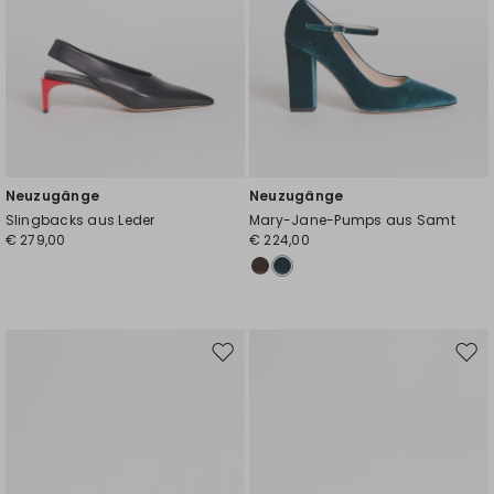
Neuzugänge
Neuzugänge
Slingbacks aus Leder
Mary-Jane-Pumps aus Samt
€ 279,00
€ 224,00
Auf
Auf
die
die
Wunschliste
Wuns