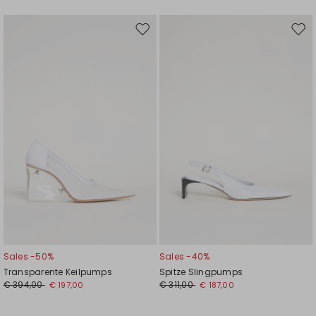
Auf
Auf
die
die
Wunschliste
Wuns
Sales -50%
Sales -40%
Transparente Keilpumps
Spitze Slingpumps
€ 394,00
€ 311,00
€ 197,00
€ 187,00