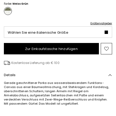
99,00
79,00
Farbe:
Weiss Grün
Größenratgeber
Wählen Sie eine italienische Größe
Zur Einkaufstasche hinzufügen
Auf
die
Wun
Kostenlose Lieferung ab € 100
Details
Gerade geschnittener Parka aus wasserabweisendem Funktions-
Canvas aus einer Baumwollmischung, mit Stehkragen und Kordelzug,
überschnittenen Schultern, langen Ärmeln mit Riegel am
Ärmelabschluss, aufgesetzten Seitentaschen mit Patte und einem
verdeckten Verschluss mit Zwei-Wege-Reißverschluss und Knöpfen.
Mit passendem Gürtel. Das Modell ist ungefüttert.