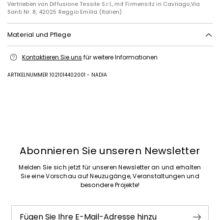
Vertrieben von Diffusione Tessile S.r.l., mit Firmensitz in Cavriago,Via
Santi Nr. 8, 42025 Reggio Emilia (Italien)
Material und Pflege
Bei max. 30 °c schonend waschen; nicht mit chlor behandeln; nicht im
Kontaktieren Sie uns
für weitere Informationen
wäschetrockner trocknen; im schatten normal trocknen; bügeln mit
maximal 120 °c; mit perchlorethylen chemisch reinigen.; das teil
zugebunden waschen.; das kleidungsstück vor dem waschen
ARTIKELNUMMER 1021014402001 - NADIA
umkehren.
85% polyester, 15% baumwolle.
Zurück
Weiter
Abonnieren Sie unseren Newsletter
Melden Sie sich jetzt für unseren Newsletter an und erhalten
Sie eine Vorschau auf Neuzugänge, Veranstaltungen und
besondere Projekte!
Fügen Sie Ihre E-Mail-Adresse hinzu