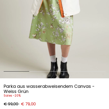
Parka aus wasserabweisendem Canvas -
Weiss Grün
Sales -20%
Ursprünglicher
Neuer
€ 99,00
€ 79,00
Preis
Preis
€
€