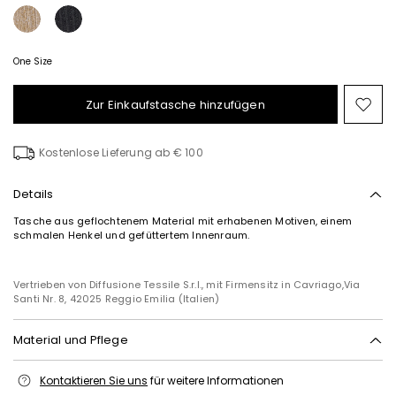
One Size
Zur Einkaufstasche hinzufügen
Auf
die
Wun
Kostenlose Lieferung ab € 100
Details
Tasche aus geflochtenem Material mit erhabenen Motiven, einem
schmalen Henkel und gefüttertem Innenraum.
Vertrieben von Diffusione Tessile S.r.l., mit Firmensitz in Cavriago,Via
Santi Nr. 8, 42025 Reggio Emilia (Italien)
Material und Pflege
Stoff 1 100% polypropylen; stoff 2 100% polyester; futter 100% polyester;
Kontaktieren Sie uns
für weitere Informationen
sonstige teile 100% polyester; mit details aus metall.