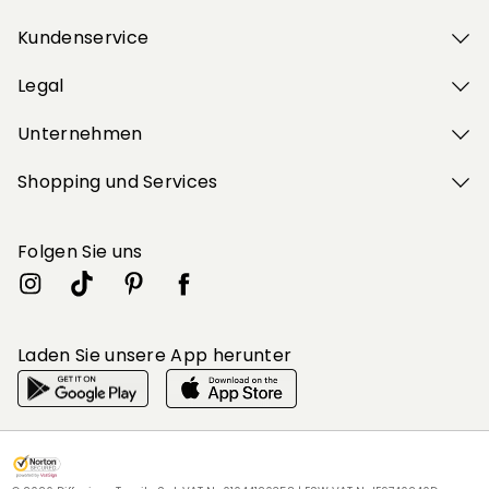
Kundenservice
Legal
Unternehmen
Shopping und Services
Folgen Sie uns
Laden Sie unsere App herunter
Mein Profil
Mein Profil
Mein Profil
Mein Profil
Mein Profil