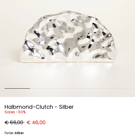
Halbmond-Clutch - Silber
Sales -30%
Ursprünglicher
Neuer
€ 66,00
€ 46,00
Preis
Preis
€
€
66,00
46,00
Farbe:
Silber