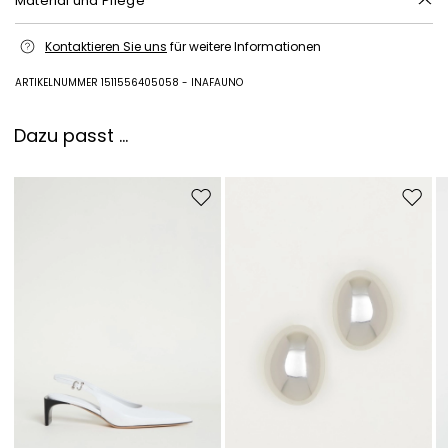
Material und Pflege
Modell aus acrylnitril-butadien-styrol-copolymere (abs); futter 100%
Kontaktieren Sie uns
für weitere Informationen
baumwolle; sonstige teile eisen, zamak.
ARTIKELNUMMER 1511556405058 - INAFAUNO
Dazu passt ...
Auf die Wunschliste
Auf di