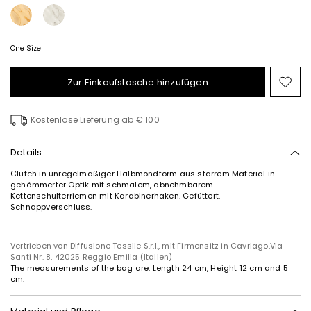
One Size
Zur Einkaufstasche hinzufügen
Auf
die
Wun
Kostenlose Lieferung ab € 100
Details
Clutch in unregelmäßiger Halbmondform aus starrem Material in
gehämmerter Optik mit schmalem, abnehmbarem
Kettenschulterriemen mit Karabinerhaken. Gefüttert.
Schnappverschluss.
Vertrieben von Diffusione Tessile S.r.l., mit Firmensitz in Cavriago,Via
Santi Nr. 8, 42025 Reggio Emilia (Italien)
The measurements of the bag are: Length 24 cm, Height 12 cm and 5
cm.