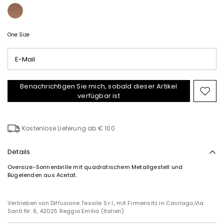
One Size
E-Mail
Benachrichtigen Sie mich, sobald dieser Artikel
Auf
verfügbar ist
die
Wuns
Kostenlose Lieferung ab € 100
Details
Abonnieren Sie unseren
Oversize-Sonnenbrille mit quadratischem Metallgestell und
Bügelenden aus Acetat.
Newsletter
Melden Sie sich jetzt für unseren Newsletter an und
erhalten Sie eine Vorschau auf Neuzugänge,
Vertrieben von Diffusione Tessile S.r.l., mit Firmensitz in Cavriago,Via
Veranstaltungen und besondere Projekte!
Santi Nr. 8, 42025 Reggio Emilia (Italien)