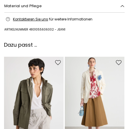
Material und Pflege
Fügen Sie Ihre E-Mail-Adresse hinzu*
Metall.
Kontaktieren Sie uns
für weitere Informationen
Ich habe die
Datenschutzerklärung
ARTIKELNUMMER 4801055606002 - JEAN1
gelesen*
Dazu passt ...
Anmelden
Auf die Wunschliste
Auf di