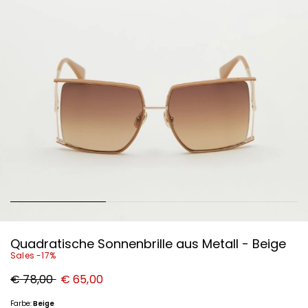
Quadratische Sonnenbrille aus Metall - Beige
Sales -17%
Ursprünglicher
Neuer
€ 78,00
€ 65,00
Preis
Preis
€
€
78,00
65,00
Farbe:
Beige