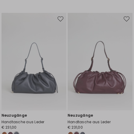
Auf
Auf
die
die
Wunschliste
Wuns
Neuzugänge
Neuzugänge
Handtasche aus Leder
Handtasche aus Leder
€ 231,00
€ 231,00