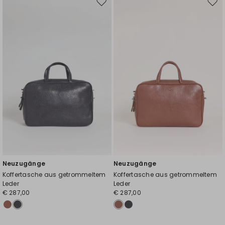
Auf
Auf
die
die
Wunschliste
Wuns
Neuzugänge
Neuzugänge
Koffertasche aus getrommeltem
Koffertasche aus getrommeltem
Leder
Leder
€ 287,00
€ 287,00