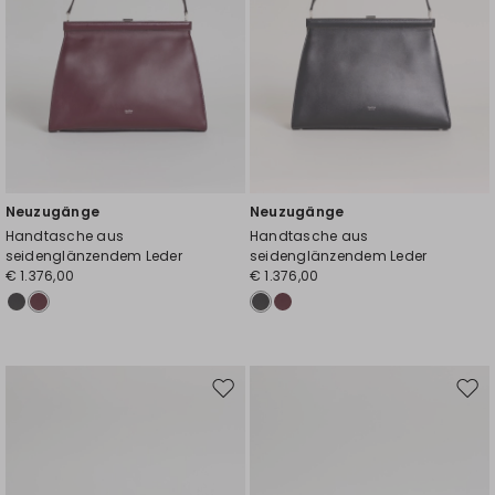
Neuzugänge
Neuzugänge
Handtasche aus
Handtasche aus
seidenglänzendem Leder
seidenglänzendem Leder
€ 1.376,00
€ 1.376,00
Auf
Auf
die
die
Wunschliste
Wuns