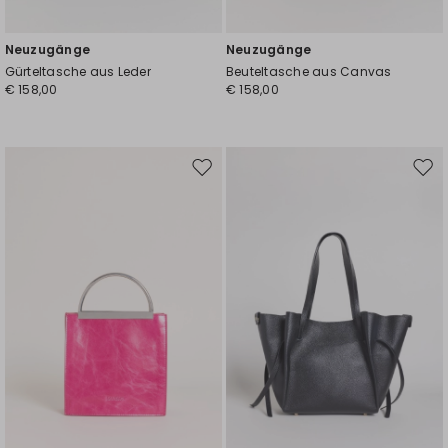
Neuzugänge
Neuzugänge
Gürteltasche aus Leder
Beuteltasche aus Canvas
€ 158,00
€ 158,00
Auf
Auf
die
die
Wunschliste
Wuns