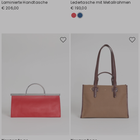
Laminierte Handtasche
Ledertasche mit Metallrahmen
€ 206,00
€ 193,00
Auf
Auf
die
die
Wunschliste
Wuns