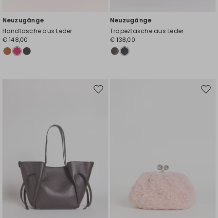
Neuzugänge
Neuzugänge
Handtasche aus Leder
Trapeztasche aus Leder
€ 148,00
€ 138,00
Auf
Auf
die
die
Wunschliste
Wuns