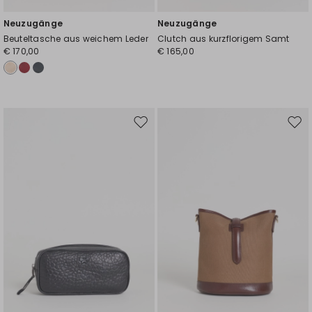
Neuzugänge
Neuzugänge
Beuteltasche aus weichem Leder
Clutch aus kurzflorigem Samt
€ 170,00
€ 165,00
Auf
Auf
die
die
Wunschliste
Wuns