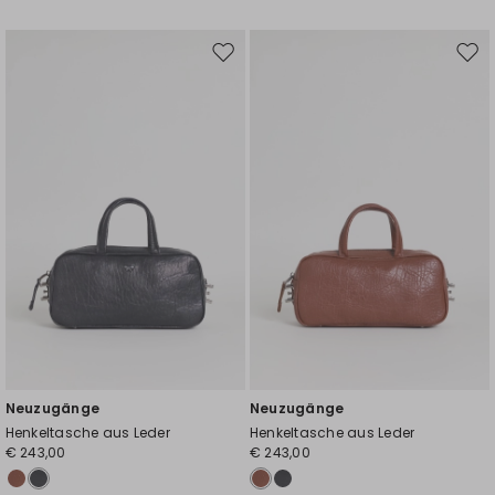
Auf
Auf
die
die
Wunschliste
Wuns
Neuzugänge
Neuzugänge
Henkeltasche aus Leder
Henkeltasche aus Leder
€ 243,00
€ 243,00