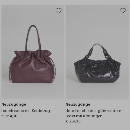
Auf
Auf
die
die
Wunschliste
Wuns
Neuzugänge
Neuzugänge
Ledertasche mit Kordelzug
Handtasche aus glänzendem
€ 264,00
Leder mit Raffungen
€ 251,00