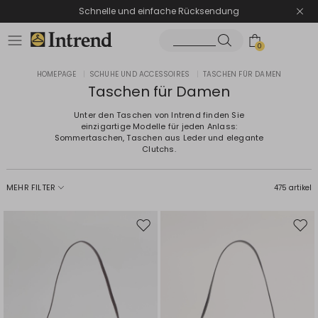
Schnelle und einfache Rücksendung
0
HOMEPAGE
|
SCHUHE UND ACCESSOIRES
|
TASCHEN FÜR DAMEN
Taschen für Damen
Unter den Taschen von Intrend finden Sie
einzigartige Modelle für jeden Anlass:
Sommertaschen, Taschen aus Leder und elegante
Clutchs.
MEHR FILTER
475 artikel
Auf
Auf
die
die
Wunschliste
Wuns