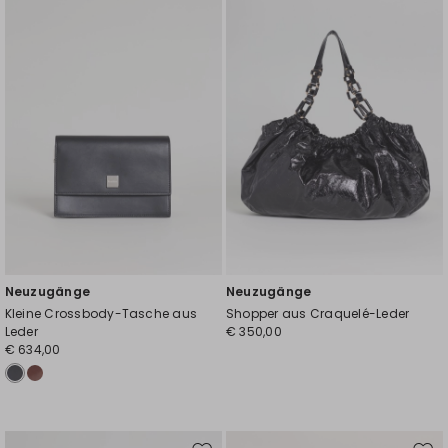
Wunschliste
Wuns
Neuzugänge
Neuzugänge
Kleine Crossbody-Tasche aus
Shopper aus Craquelé-Leder
Leder
€ 350,00
€ 634,00