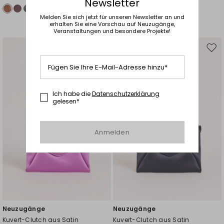
Newsletter
Melden Sie sich jetzt für unseren Newsletter an und
erhalten Sie eine Vorschau auf Neuzugänge,
Veranstaltungen und besondere Projekte!
Auf
Auf
die
die
Fügen Sie Ihre E-Mail-Adresse hinzu*
Wunschliste
Wuns
Ich habe die
Datenschutzerklärung
gelesen*
Anmelden
Neuzugänge
Neuzugänge
Kuvert-Clutch aus Satin
Kuvert-Clutch aus Satin