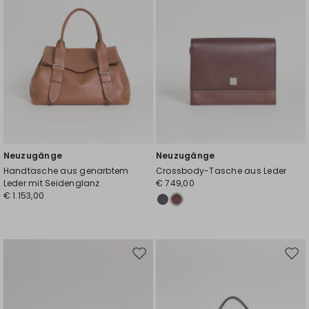
Neuzugänge
Neuzugänge
Handtasche aus genarbtem
Crossbody-Tasche aus Leder
Leder mit Seidenglanz
€ 749,00
€ 1.153,00
Auf
Auf
die
die
Wunschliste
Wuns