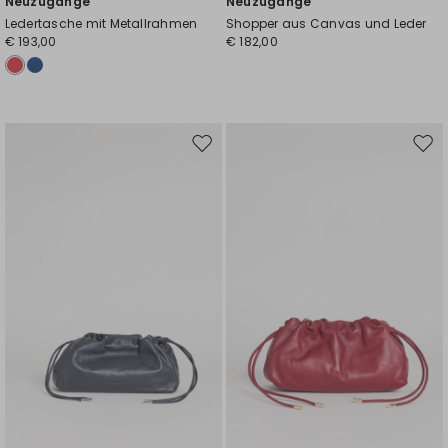
Neuzugänge
Neuzugänge
Ledertasche mit Metallrahmen
Shopper aus Canvas und Leder
€ 193,00
€ 182,00
Auf
Auf
die
die
Wunschliste
Wuns