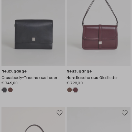
Neuzugänge
Neuzugänge
Crossbody-Tasche aus Leder
Handtasche aus Glattleder
€ 749,00
€ 728,00
Auf
Auf
die
die
Wunschliste
Wuns