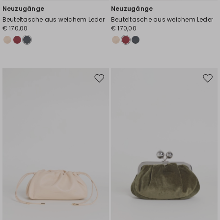
Neuzugänge
Neuzugänge
Beuteltasche aus weichem Leder
Beuteltasche aus weichem Leder
€ 170,00
€ 170,00
Auf
Auf
die
die
Wunschliste
Wuns