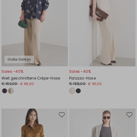
Große Größen
Sales -40%
Sales -40%
Weit geschnittene Crêpe-Hose
Palazzo-Hose
€ 163,00
€ 158,00
€ 98,00
€ 95,00
Auf
Auf
die
die
Wunschliste
Wuns