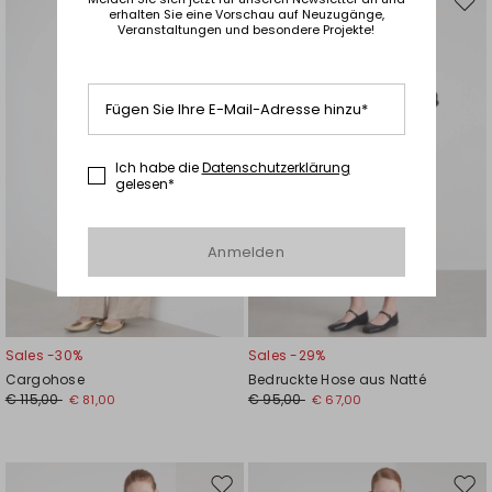
Auf
Auf
erhalten Sie eine Vorschau auf Neuzugänge,
Veranstaltungen und besondere Projekte!
die
die
Wunschliste
Wuns
Fügen Sie Ihre E-Mail-Adresse hinzu*
Ich habe die
Datenschutzerklärung
gelesen*
Anmelden
Sales -30%
Sales -29%
Cargohose
Bedruckte Hose aus Natté
€ 115,00
€ 95,00
€ 81,00
€ 67,00