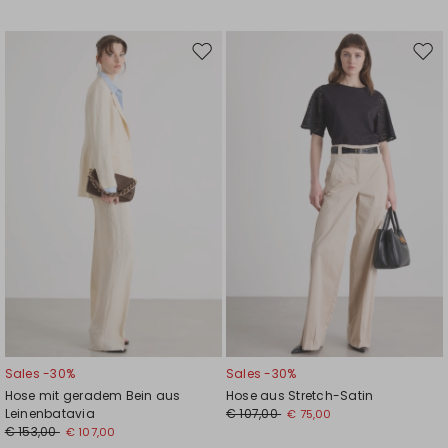
Auf
Auf
die
die
Wunschliste
Wuns
Sales -30%
Sales -30%
Hose mit geradem Bein aus
Hose aus Stretch-Satin
Leinenbatavia
€ 107,00
€ 75,00
€ 153,00
€ 107,00