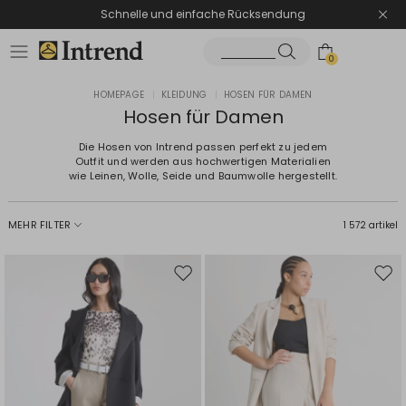
Schnelle und einfache Rücksendung
0
HOMEPAGE
|
KLEIDUNG
|
HOSEN FÜR DAMEN
Hosen für Damen
Die Hosen von Intrend passen perfekt zu jedem
Outfit und werden aus hochwertigen Materialien
wie Leinen, Wolle, Seide und Baumwolle hergestellt.
MEHR FILTER
1 572 artikel
Auf
Auf
die
die
Wunschliste
Wuns