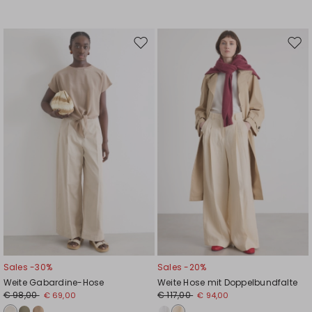
Auf
Auf
die
die
Wunschliste
Wuns
Sales -30%
Sales -20%
Weite Gabardine-Hose
Weite Hose mit Doppelbundfalte
€ 98,00
€ 117,00
€ 69,00
€ 94,00