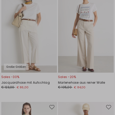
die
die
Wunschliste
Wuns
Große Größen
Sales -30%
Sales -20%
Jacquardhose mit Aufschlag
Marlenehose aus reiner Wolle
€ 123,00
€ 105,00
€ 86,00
€ 84,00
Auf
Auf
die
die