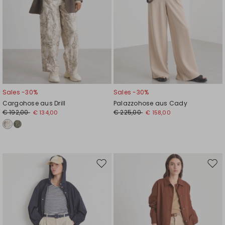
Sales -30%
Sales -30%
Cargohose aus Drill
Palazzohose aus Cady
€ 192,00
€ 225,00
€ 134,00
€ 158,00
Auf
Auf
die
die
Wunschliste
Wuns