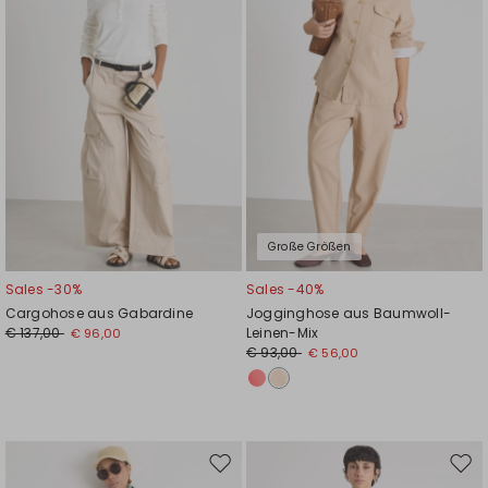
Große Größen
Sales -30%
Sales -40%
Cargohose aus Gabardine
Jogginghose aus Baumwoll-
€ 137,00
Leinen-Mix
€ 96,00
€ 93,00
€ 56,00
Auf
Auf