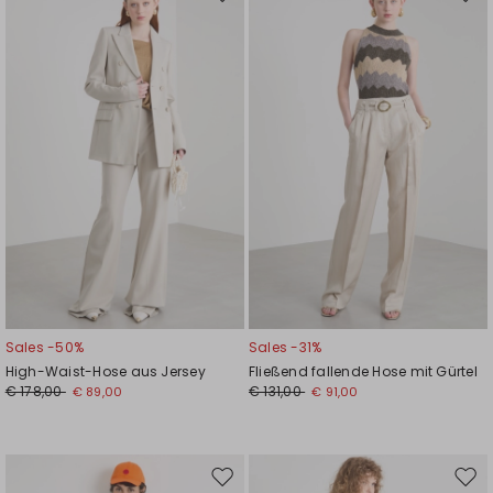
Auf
Auf
die
die
Wunschliste
Wuns
Sales -50%
Sales -31%
High-Waist-Hose aus Jersey
Fließend fallende Hose mit Gürtel
€ 178,00
€ 131,00
€ 89,00
€ 91,00
Auf
Auf