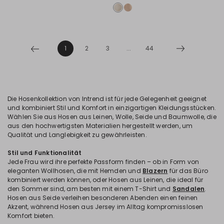
1
2
3
...
44
Die Hosenkollektion von Intrend ist für jede Gelegenheit geeignet
und kombiniert Stil und Komfort in einzigartigen Kleidungsstücken.
Wählen Sie aus Hosen aus Leinen, Wolle, Seide und Baumwolle, die
aus den hochwertigsten Materialien hergestellt werden, um
Qualität und Langlebigkeit zu gewährleisten.
Stil und Funktionalität
Jede Frau wird ihre perfekte Passform finden – ob in Form von
eleganten Wollhosen, die mit Hemden und
Blazern
für das Büro
kombiniert werden können, oder Hosen aus Leinen, die ideal für
den Sommer sind, am besten mit einem T-Shirt und
Sandalen
.
Hosen aus Seide verleihen besonderen Abenden einen feinen
Akzent, während Hosen aus Jersey im Alltag kompromisslosen
Komfort bieten.