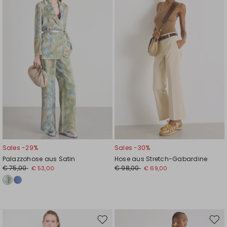
Wunschliste
Wuns
Sales -29%
Sales -30%
Palazzohose aus Satin
Hose aus Stretch-Gabardine
€ 75,00
€ 98,00
€ 53,00
€ 69,00
Auf
Auf