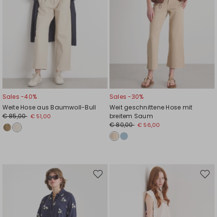
Sales -40%
Sales -30%
Weite Hose aus Baumwoll-Bull
Weit geschnittene Hose mit
€ 85,00
breitem Saum
€ 51,00
€ 80,00
€ 56,00
Auf
Auf
die
die
Wunschliste
Wuns