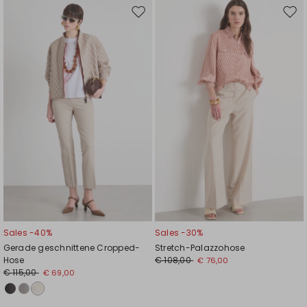
Auf
Auf
die
die
Wunschliste
Wuns
Sales -40%
Sales -30%
Gerade geschnittene Cropped-
Stretch-Palazzohose
Hose
€ 108,00
€ 76,00
€ 115,00
€ 69,00