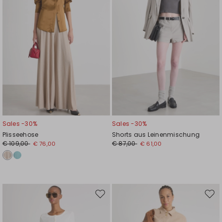
Sales -30%
Sales -30%
Plisseehose
Shorts aus Leinenmischung
€ 109,00
€ 87,00
€ 76,00
€ 61,00
Auf
Auf
die
die
Wunschliste
Wuns