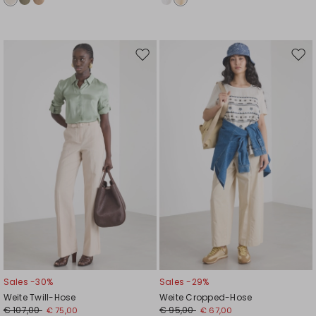
Auf
Auf
die
die
Wunschliste
Wuns
Sales -30%
Sales -29%
Weite Twill-Hose
Weite Cropped-Hose
€ 107,00
€ 95,00
€ 75,00
€ 67,00