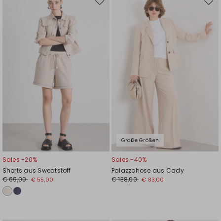
Auf
Auf
die
die
Wunschliste
Wuns
Große Größen
Sales -20%
Sales -40%
Shorts aus Sweatstoff
Palazzohose aus Cady
€ 69,00
€ 138,00
€ 55,00
€ 83,00