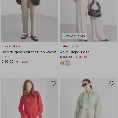
Große Größen
Sales -49%
Sales -20%
Gerade geschnittene High-Waist-
Weite Crêpe-Hose
Hose
€ 83,00
€ 66,00
€ 97,00
€ 49,00
Auf
Auf
die
die
Wunschliste
Wuns