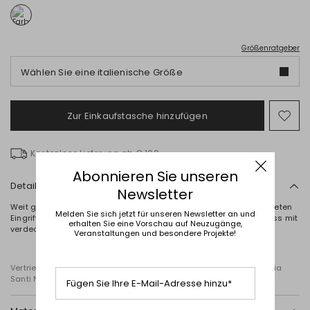
Größenratgeber
Wählen Sie eine italienische Größe
Zur Einkaufstasche hinzufügen
Auf
die
Wun
Kostenlose Lieferung ab € 100
Abonnieren Sie unseren
Details
Newsletter
Weit geschnittene Jeans mit Bund mit Gürtelschlaufen, abgerundeten
Melden Sie sich jetzt für unseren Newsletter an und
Eingrifftaschen vorne und aufgesetzten Gesäßtaschen. Verschluss mit
erhalten Sie eine Vorschau auf Neuzugänge,
verdecktem Reißverschluss und Knopf.
Veranstaltungen und besondere Projekte!
Vertrieben von Diffusione Tessile S.r.l., mit Firmensitz in Cavriago,Via
Santi Nr. 8, 42025 Reggio Emilia (Italien)
Fügen Sie Ihre E-Mail-Adresse hinzu*