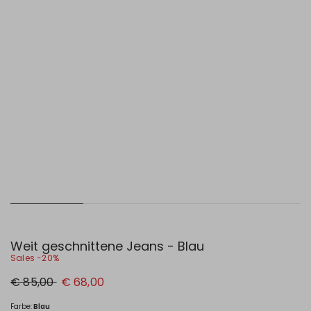
Weit geschnittene Jeans - Blau
Sales -20%
Ursprünglicher
Neuer
€ 85,00
€ 68,00
Preis
Preis
€
€
85,00
68,00
Farbe:
Blau