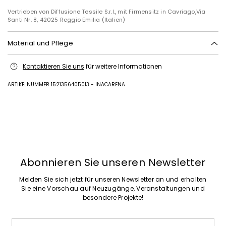
Vertrieben von Diffusione Tessile S.r.l., mit Firmensitz in Cavriago,Via
Santi Nr. 8, 42025 Reggio Emilia (Italien)
Material und Pflege
Vorderblatt aus 68% polyurethan, 32% polyester; sohle aus leder.
Kontaktieren Sie uns
für weitere Informationen
ARTIKELNUMMER 1521356405013 - INACARENA
Zurück
Weiter
Abonnieren Sie unseren Newsletter
Melden Sie sich jetzt für unseren Newsletter an und erhalten
Sie eine Vorschau auf Neuzugänge, Veranstaltungen und
besondere Projekte!