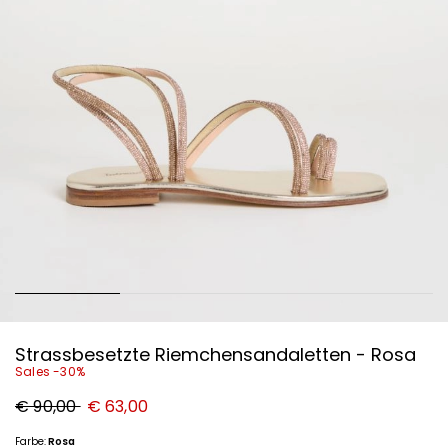
Strassbesetzte Riemchensandaletten - Rosa
Sales -30%
Ursprünglicher
Neuer
€ 90,00
€ 63,00
Preis
Preis
€
€
90,00
63,00
Farbe:
Rosa