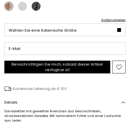
Größenratgeber
Wählen Sie eine italienische Größe
E-Mail
Benachrichtigen Sie mich, sobald dieser Artikel
Auf
verfügbar ist
die
Wuns
Kostenlose Lieferung ab € 100
Details
Sandaletten mit gewellten Riemchen aus beschichtetem,
strassbesetztem Gewebe. Mit laminiertem Futter und einer Laufsohle
aus Leder.