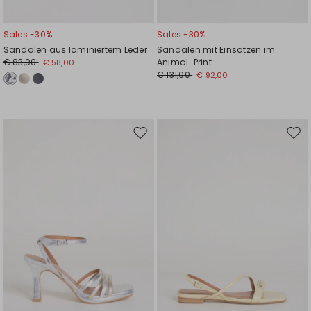
Sales -30%
Sales -30%
Sandalen aus laminiertem Leder
Sandalen mit Einsätzen im
€ 83,00
Animal-Print
€ 58,00
€ 131,00
€ 92,00
Auf
Auf
die
die
Wunschliste
Wuns