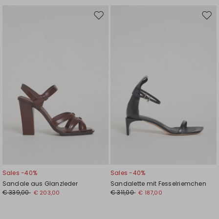
Auf
Auf
die
die
Wunschliste
Wuns
Sales -40%
Sales -40%
Sandale aus Glanzleder
Sandalette mit Fesselriemchen
€ 339,00
€ 311,00
€ 203,00
€ 187,00