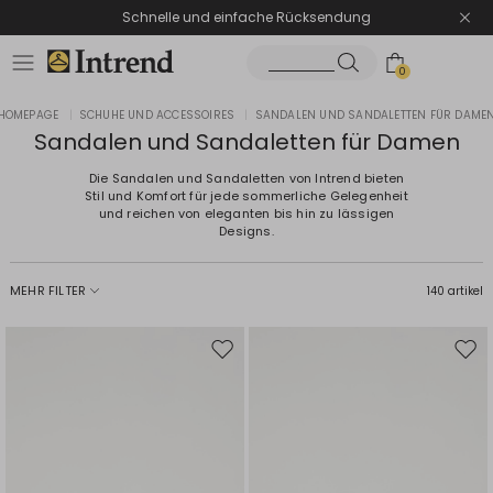
Schnelle und einfache Rücksendung
0
HOMEPAGE
|
SCHUHE UND ACCESSOIRES
|
SANDALEN UND SANDALETTEN FÜR DAME
Sandalen und Sandaletten für Damen
Die Sandalen und Sandaletten von Intrend bieten
Stil und Komfort für jede sommerliche Gelegenheit
und reichen von eleganten bis hin zu lässigen
Designs.
MEHR FILTER
140 artikel
Auf
Auf
die
die
Wunschliste
Wuns