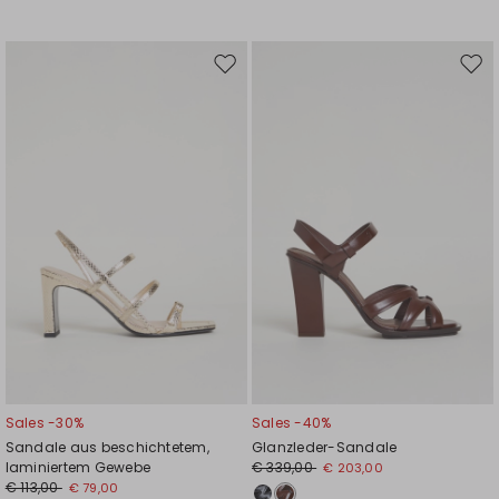
Auf
Auf
die
die
Wunschliste
Wuns
Sales -30%
Sales -40%
Sandale aus beschichtetem,
Glanzleder-Sandale
laminiertem Gewebe
€ 339,00
€ 203,00
€ 113,00
€ 79,00