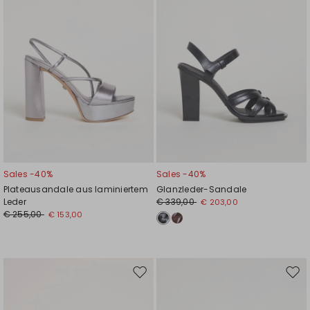
Sales -40%
Sales -40%
Plateausandale aus laminiertem
Glanzleder-Sandale
Leder
€ 339,00
€ 203,00
€ 255,00
€ 153,00
Auf
Auf
die
die
Wunschliste
Wuns