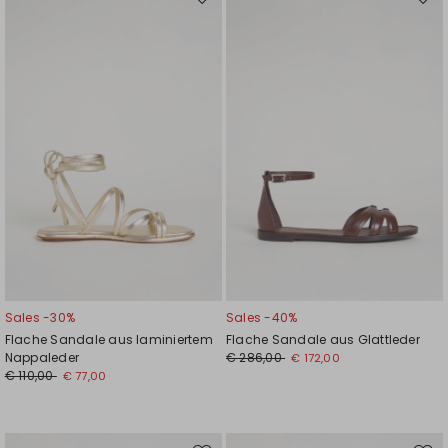
Auf
Auf
die
die
Wunschliste
Wuns
Sales -30%
Sales -40%
Flache Sandale aus laminiertem
Flache Sandale aus Glattleder
Nappaleder
€ 286,00
€ 172,00
€ 110,00
€ 77,00