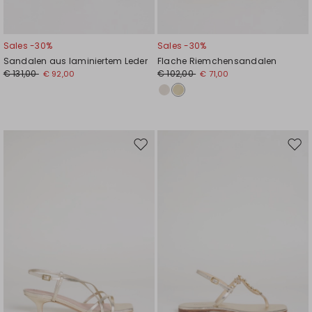
Sales -30%
Sales -30%
Sandalen aus laminiertem Leder
Flache Riemchensandalen
€ 131,00
€ 102,00
€ 92,00
€ 71,00
Auf
Auf
die
die
Wunschliste
Wuns