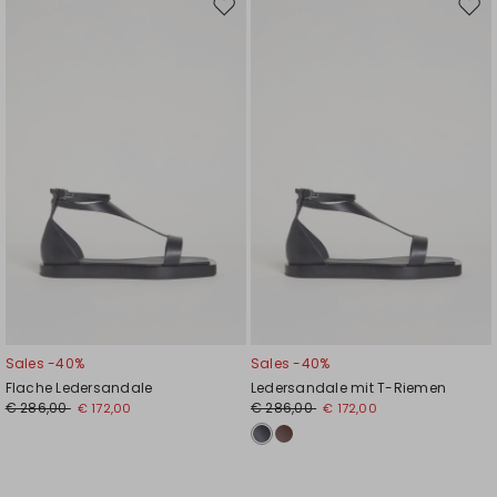
Auf
Auf
die
die
Wunschliste
Wuns
Sales -40%
Sales -40%
Flache Ledersandale
Ledersandale mit T-Riemen
€ 286,00
€ 286,00
€ 172,00
€ 172,00