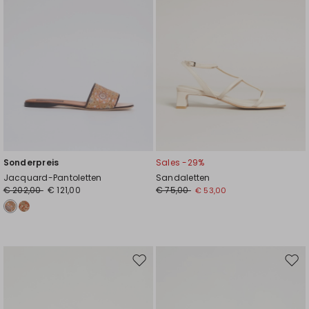
Sonderpreis
Sales -29%
Jacquard-Pantoletten
Sandaletten
€ 202,00
€ 121,00
€ 75,00
€ 53,00
Auf
Auf
die
die
Wunschliste
Wuns