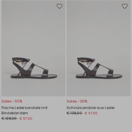
Auf
Auf
die
die
Wunschliste
Wuns
Sales -30%
Sales -30%
Flache Ledersandale mit
Schnürsandale aus Leder
Bindebändern
€ 138,00
€ 97,00
€ 138,00
€ 97,00