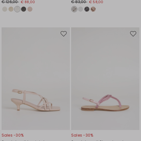
€ 126,00
€ 83,00
€ 88,00
€ 58,00
Auf
Auf
die
die
Wunschliste
Wuns
Sales -30%
Sales -30%