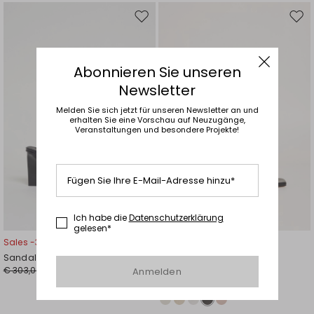
Auf
Auf
die
die
Wunschliste
Wuns
Abonnieren Sie unseren
Newsletter
Melden Sie sich jetzt für unseren Newsletter an und
erhalten Sie eine Vorschau auf Neuzugänge,
Veranstaltungen und besondere Projekte!
Fügen Sie Ihre E-Mail-Adresse hinzu*
Ich habe die
Datenschutzerklärung
gelesen*
Sales -30%
Sales -30%
Sandale aus Glanzleder
Sandale mit laminierten
€ 303,00
Riemchen
€ 212,00
Anmelden
€ 126,00
€ 88,00