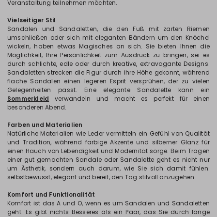
Veranstaltung teilnehmen möchten.
Vielseitiger Stil
Sandalen und Sandaletten, die den Fuß mit zarten Riemen
umschließen oder sich mit eleganten Bändern um den Knöchel
wickeln, haben etwas Magisches an sich. Sie bieten Ihnen die
Möglichkeit, Ihre Persönlichkeit zum Ausdruck zu bringen, sei es
durch schlichte, edle oder durch kreative, extravagante Designs.
Sandaletten strecken die Figur durch ihre Höhe gekonnt, während
flache Sandalen einen legeren Esprit versprühen, der zu vielen
Gelegenheiten passt. Eine elegante Sandalette kann ein
Sommerkleid
verwandeln und macht es perfekt für einen
besonderen Abend.
Farben und Materialien
Natürliche Materialien wie Leder vermitteln ein Gefühl von Qualität
und Tradition, während farbige Akzente und silberner Glanz für
einen Hauch von Lebendigkeit und Modernität sorge. Beim Tragen
einer gut gemachten Sandale oder Sandalette geht es nicht nur
um Ästhetik, sondern auch darum, wie Sie sich damit fühlen:
selbstbewusst, elegant und bereit, den Tag stilvoll anzugehen.
Komfort und Funktionalität
Komfort ist das A und O, wenn es um Sandalen und Sandaletten
geht. Es gibt nichts Besseres als ein Paar, das Sie durch lange