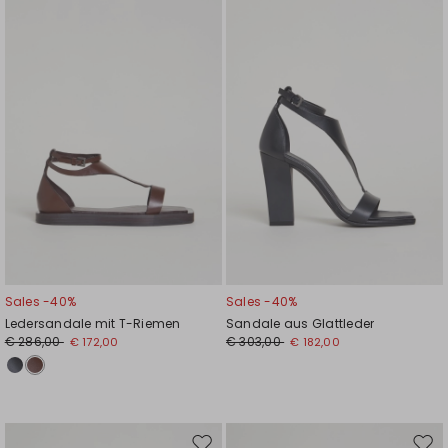
die
die
Wunschliste
Wuns
Sales -40%
Sales -40%
Ledersandale mit T-Riemen
Sandale aus Glattleder
€ 286,00
€ 303,00
€ 172,00
€ 182,00