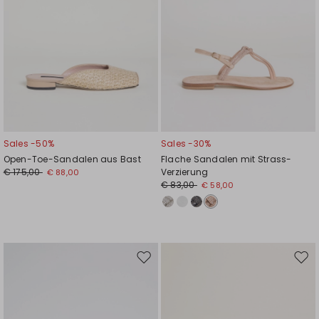
Sales -50%
Sales -30%
Open-Toe-Sandalen aus Bast
Flache Sandalen mit Strass-
€ 175,00
Verzierung
€ 88,00
€ 83,00
€ 58,00
Auf
Auf
die
die
Wunschliste
Wuns