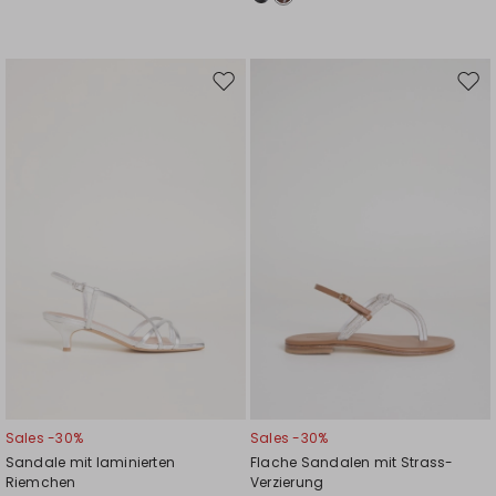
Auf
Auf
die
die
Wunschliste
Wuns
Sales -30%
Sales -30%
Sandale mit laminierten
Flache Sandalen mit Strass-
Riemchen
Verzierung