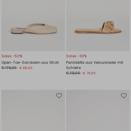
Sales -50%
Sales -30%
Open-Toe-Sandalen aus Stroh
Pantolette aus Veloursleder mit
€ 175,00
Schleife
€ 88,00
€ 113,00
€ 79,00
Auf
Auf
die
die
Wunschliste
Wuns