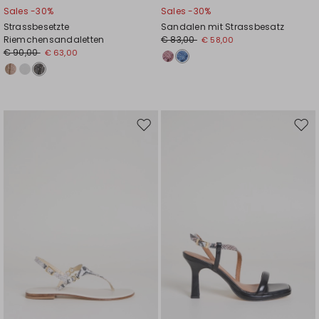
Sales -30%
Sales -30%
Strassbesetzte
Sandalen mit Strassbesatz
Riemchensandaletten
€ 83,00
€ 58,00
€ 90,00
€ 63,00
Auf
Auf
die
die
Wunschliste
Wuns