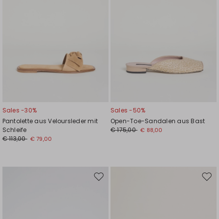
Sales -30%
Sales -50%
Pantolette aus Veloursleder mit
Open-Toe-Sandalen aus Bast
Schleife
€ 175,00
€ 88,00
€ 113,00
€ 79,00
Auf
Auf
die
die
Wunschliste
Wuns