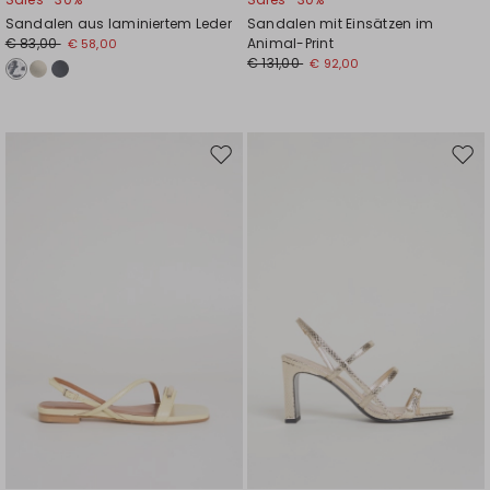
Sandalen aus laminiertem Leder
Sandalen mit Einsätzen im
€ 83,00
Animal-Print
€ 58,00
€ 131,00
€ 92,00
Auf
Auf
die
die
Wunschliste
Wuns