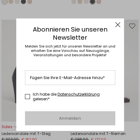
Abonnieren Sie unseren
Auf
Auf
die
die
Newsletter
Wunschliste
Wuns
Melden Sie sich jetzt für unseren Newsletter an und
erhalten Sie eine Vorschau auf Neuzugänge,
Veranstaltungen und besondere Projekte!
Fügen Sie Ihre E-Mail-Adresse hinzu*
Ich habe die
Datenschutzerklärung
gelesen*
Anmelden
Sales -40%
Sales -40%
Ledersandale mit T-Steg
Ledersandale mit T-Riemen
€ 303,00
€ 286,00
€ 182,00
€ 172,00