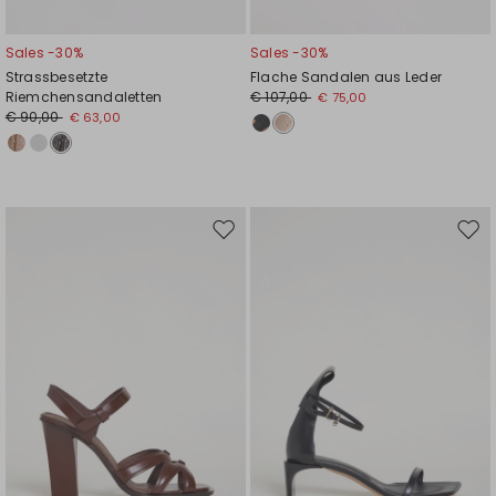
Sales -30%
Sales -30%
Strassbesetzte
Flache Sandalen aus Leder
Riemchensandaletten
€ 107,00
€ 75,00
€ 90,00
€ 63,00
Auf
Auf
die
die
Wunschliste
Wuns