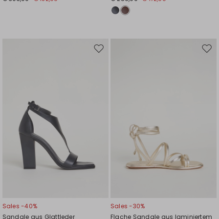
Auf
Auf
die
die
Wunschliste
Wuns
Sales -40%
Sales -30%
Sandale aus Glattleder
Flache Sandale aus laminiertem