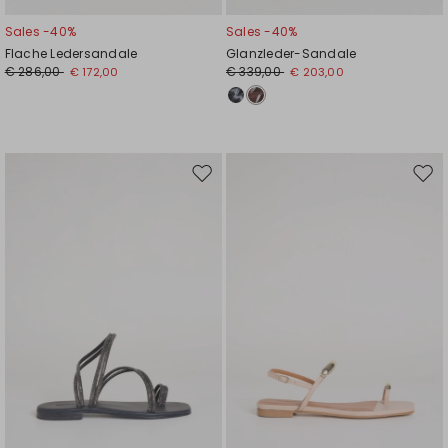
Sales -40%
Sales -40%
Flache Ledersandale
Glanzleder-Sandale
€ 286,00
€ 339,00
€ 172,00
€ 203,00
Auf
Auf
die
die
Wunschliste
Wuns