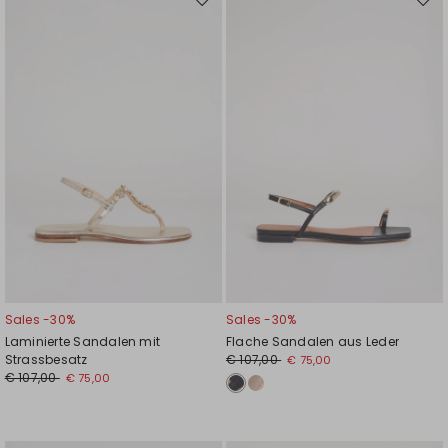
Auf
Auf
die
die
Wunschliste
Wuns
Sales -30%
Sales -30%
Laminierte Sandalen mit
Flache Sandalen aus Leder
Strassbesatz
€ 107,00
€ 75,00
€ 107,00
€ 75,00