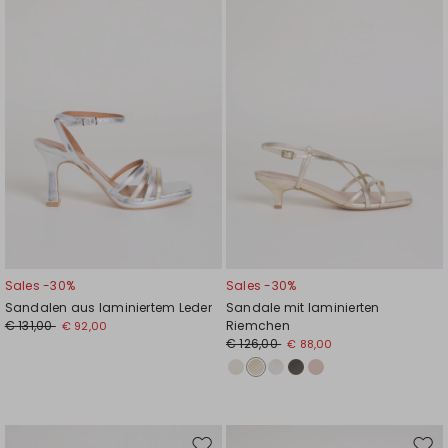
Wunschliste
Wuns
Sales -30%
Sales -30%
Sandalen aus laminiertem Leder
Sandale mit laminierten
€ 131,00
Riemchen
€ 92,00
€ 126,00
€ 88,00