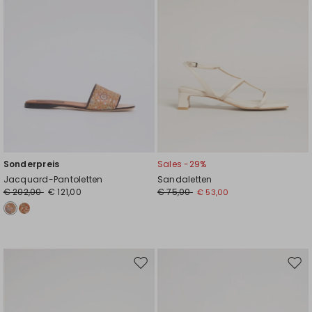
Sonderpreis
Sales -29%
Jacquard-Pantoletten
Sandaletten
€ 202,00
€ 121,00
€ 75,00
€ 53,00
Auf
Auf
die
die
Wunschliste
Wuns