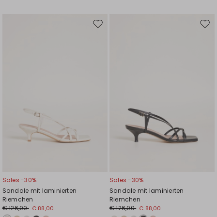
Auf
Auf
die
die
Wunschliste
Wuns
Sales -30%
Sales -30%
Sandale mit laminierten
Sandale mit laminierten
Riemchen
Riemchen
€ 126,00
€ 126,00
€ 88,00
€ 88,00