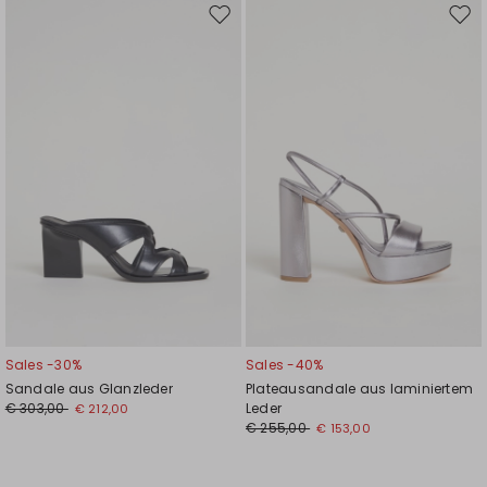
Auf
Auf
die
die
Wunschliste
Wuns
Sales -30%
Sales -40%
Sandale aus Glanzleder
Plateausandale aus laminiertem
€ 303,00
Leder
€ 212,00
€ 255,00
€ 153,00