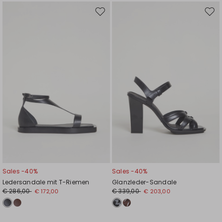
Auf
Auf
die
die
Wunschliste
Wuns
Sales -40%
Sales -40%
Ledersandale mit T-Riemen
Glanzleder-Sandale
€ 286,00
€ 339,00
€ 172,00
€ 203,00