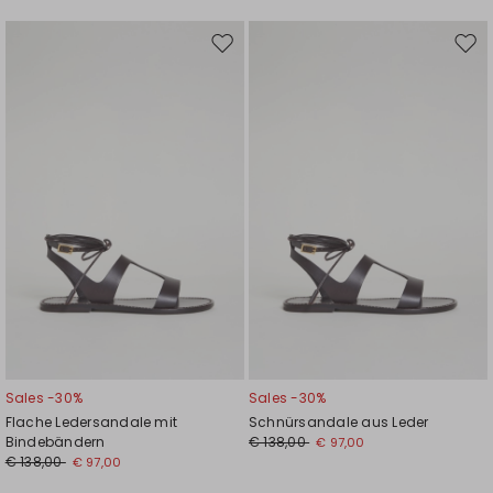
Auf
Auf
die
die
Wunschliste
Wuns
Sales -30%
Sales -30%
Flache Ledersandale mit
Schnürsandale aus Leder
Bindebändern
€ 138,00
€ 97,00
€ 138,00
€ 97,00