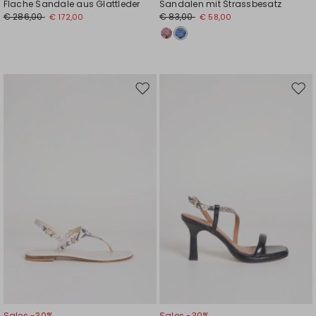
Flache Sandale aus Glattleder
Sandalen mit Strassbesatz
€ 286,00
€ 83,00
€ 172,00
€ 58,00
Auf
Auf
die
die
Wunschliste
Wuns
Sales -30%
Sales -30%