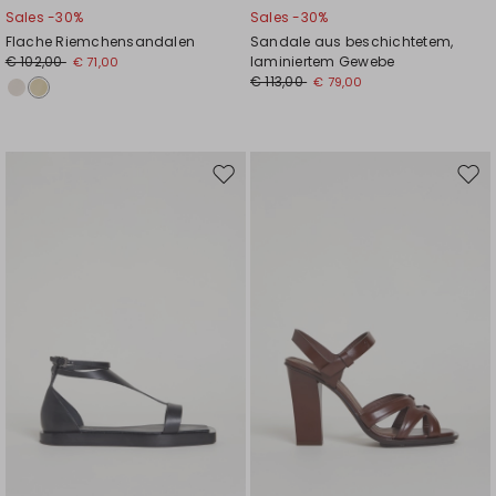
Sales -30%
Sales -30%
Flache Riemchensandalen
Sandale aus beschichtetem,
€ 102,00
laminiertem Gewebe
€ 71,00
€ 113,00
€ 79,00
Auf
Auf
die
die
Wunschliste
Wuns