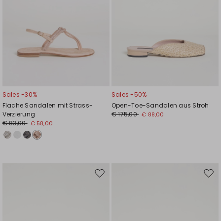
Sales -30%
Sales -50%
Flache Sandalen mit Strass-
Open-Toe-Sandalen aus Stroh
Verzierung
€ 175,00
€ 88,00
€ 83,00
€ 58,00
Auf
Auf
die
die
Wunschliste
Wuns