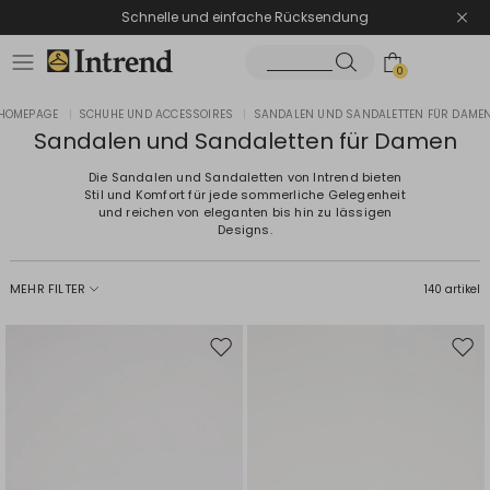
Schnelle und einfache Rücksendung
0
HOMEPAGE
|
SCHUHE UND ACCESSOIRES
|
SANDALEN UND SANDALETTEN FÜR DAME
Sandalen und Sandaletten für Damen
Die Sandalen und Sandaletten von Intrend bieten
Stil und Komfort für jede sommerliche Gelegenheit
und reichen von eleganten bis hin zu lässigen
Designs.
MEHR FILTER
140 artikel
Auf
Auf
die
die
Wunschliste
Wuns