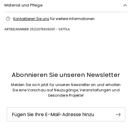
Material und Pflege
Vorderblatt aus kalbsleder; futter aus lammleder; sohle aus leder.
Kontaktieren Sie uns
für weitere Informationen
ARTIKELNUMMER 2522075606001 - VATTILA
Zurück
Weiter
Abonnieren Sie unseren Newsletter
Melden Sie sich jetzt für unseren Newsletter an und erhalten
Sie eine Vorschau auf Neuzugänge, Veranstaltungen und
besondere Projekte!
Fügen Sie Ihre E-Mail-Adresse hinzu