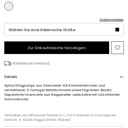
Größenratgeber
Wählen Sie eine italienische Größe
Zur Einkaufstasche hinzufügen
Auf
die
Wun
Kostenloser Versand
Details
Spitze Slingpumps aus Glanzleder mit Knöchelriemchen und
verstellbarer, S-förmiger Metallschnalle sowie filigranem Absatz.
Gepolsterte Innensohle aus Nappaleder. Ledersohle mit rutschfestem
Gummieinsatz.
Vertrieben von Diffusione Tessile S.r.l., mit Firmensitz in Cavriago,Via
Santi Nr. 8, 42025 Reggio Emilia (Italien)