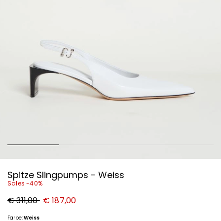
Spitze Slingpumps - Weiss
Sales -40%
Ursprünglicher
Neuer
€ 311,00
€ 187,00
Preis
Preis
€
€
311,00
187,00
Farbe:
Weiss