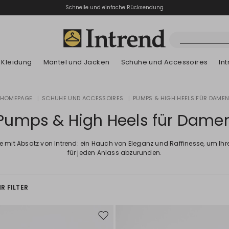
Schnelle und einfache Rücksendung
Kleidung
Mäntel und Jacken
Schuhe und Accessoires
In
Stiefel
HOMEPAGE
|
SCHUHE UND ACCESSOIRES
|
PUMPS & HIGH HEELS FÜR DAME
Neuzugänge
Sommer-Lookbook
Neuzugänge
Neuzugänge
Neuzugänge
Entdecken unser
App
Sommer-Lookb
Stiefeletten
Pumps & High Heels für Dame
Sonderpreis
Kinder
 mit Absatz von Intrend: ein Hauch von Eleganz und Raffinesse, um Ihr
für jeden Anlass abzurunden.
R FILTER
Auf