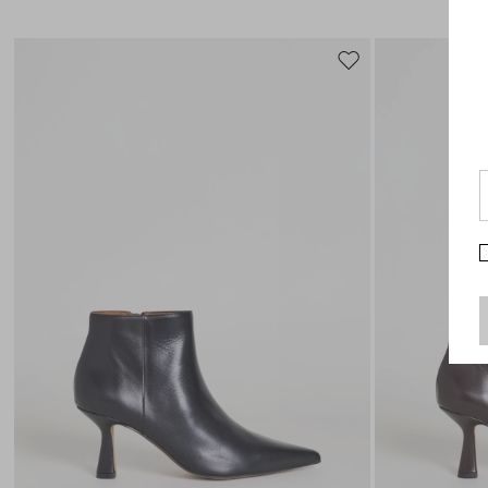
Auf
die
Wunschliste