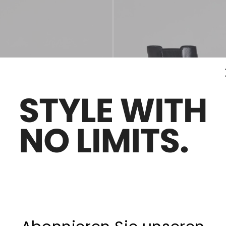
Neuzugänge
bsatz
Lederstiefeletten mit Absatz
€ 138,00