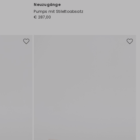
Neuzugänge
Pumps mit Stilettoabsatz
€ 287,00
Auf
Auf
die
die
Wunschliste
Wunsc