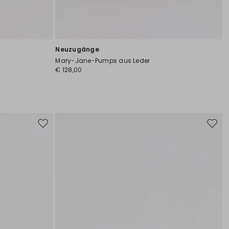
Neuzugänge
Mary-Jane-Pumps aus Leder
€ 128,00
Auf
Auf
die
die
Wunschliste
Wunsc