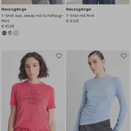
Neuzugänge
Neuzugänge
T-Shirt aus Jersey mit Schriftzug-
T-Shirt mit Print
Print
€ 61,00
€ 61,00
Auf
Auf
die
die
Wunschliste
Wuns