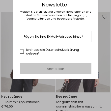
Newsletter
Melden Sie sich jetzt für unseren Newsletter an und
erhalten Sie eine Vorschau auf Neuzugänge,
Veranstaltungen und besondere Projekte!
Auf
Auf
die
die
Wunschliste
Wuns
Fügen Sie Ihre E-Mail-Adresse hinzu*
Ich habe die
Datenschutzerklärung
gelesen*
Anmelden
Neuzugänge
Neuzugänge
T-Shirt mit Applikationen
Langarmshirt mit
€ 76,00
asymmetrischem Ausschnitt
€ 75,00