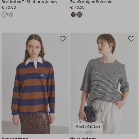
Besticktes T-Shirt aus Jersey
Zweifarbiges Poloshirt
€ 70,00
€ 70,00
Auf
Auf
die
die
Wunschliste
Wuns
Große Größen
Neuzugänge
Neuzugänge