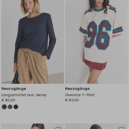
die
die
Wunschliste
Wuns
Neuzugänge
Neuzugänge
Langarmshirt aus Jersey
Oversize-T-Shirt
€ 80,00
€ 80,00