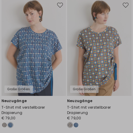
Auf
Auf
die
die
Wunschliste
Wuns
Große Größen
Große Größen
Neuzugänge
Neuzugänge
T-Shirt mit verstellbarer
T-Shirt mit verstellbarer
Drapierung
Drapierung
€ 79,00
€ 79,00