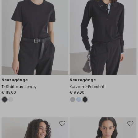
Neuzugänge
Neuzugänge
T-Shirt aus Jersey
Kurzarm-Poloshirt
€ 113,00
€ 99,00
Auf
Auf
die
die
Wunschliste
Wuns