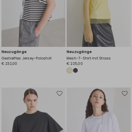
Neuzugänge
Neuzugänge
Gestreiftes Jersey-Poloshirt
Mesh-T-Shirt mit Strass
€ 232,00
€ 225,00
Auf
Auf
die
die
Wunschliste
Wuns