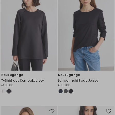
Wunschliste
Wuns
Neuzugänge
Neuzugänge
T-Shirt aus Kompaktjersey
Langarmshirt aus Jersey
€ 83,00
€ 80,00
Auf
Auf