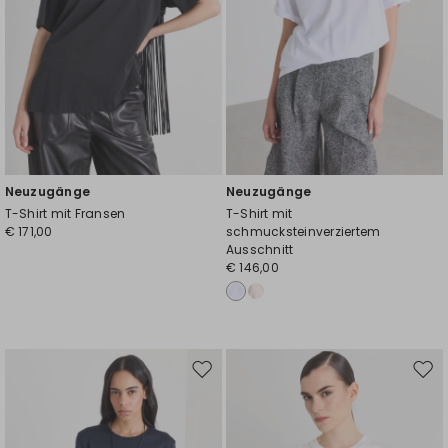
Neuzugänge
Neuzugänge
T-Shirt mit Fransen
T-Shirt mit
€ 171,00
schmucksteinverziertem
Ausschnitt
€ 146,00
Auf
Auf
die
die
Wunschliste
Wuns