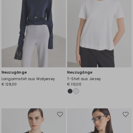
Neuzugänge
Neuzugänge
Langarmshirt aus Wolljersey
T-Shirt aus Jersey
€ 128,00
€ 113,00
Auf
Auf
die
die
Wunschliste
Wuns