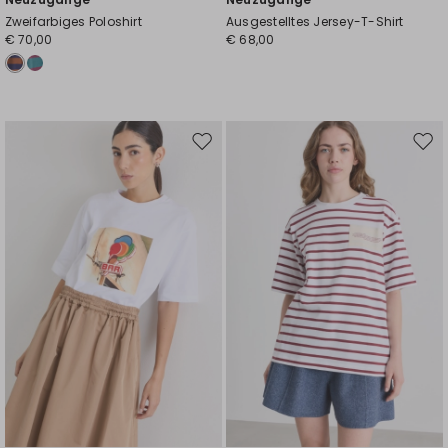
Zweifarbiges Poloshirt
Ausgestelltes Jersey-T-Shirt
€ 70,00
€ 68,00
Auf
Auf
die
die
Wunschliste
Wuns