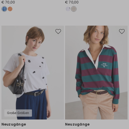
€ 70,00
€ 70,00
Auf
Auf
die
die
Wunschliste
Wuns
Große Größen
Neuzugänge
Neuzugänge