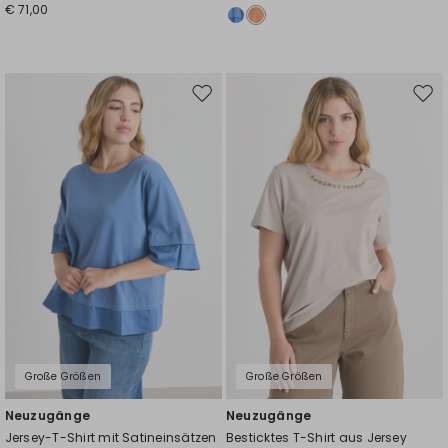
€ 71,00
Auf
Auf
die
die
Wunschliste
Wuns
Große Größen
Große Größen
Neuzugänge
Neuzugänge
Jersey-T-Shirt mit Satineinsätzen
Besticktes T-Shirt aus Jersey