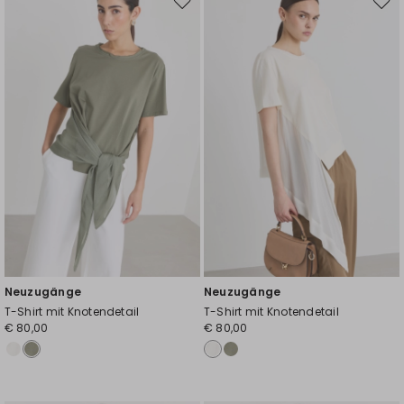
Auf
Auf
die
die
Wunschliste
Wuns
Neuzugänge
Neuzugänge
T-Shirt mit Knotendetail
T-Shirt mit Knotendetail
€ 80,00
€ 80,00