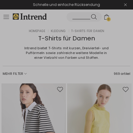
Schnelle und einfache Rücksendung
0
HOMEPAGE
|
KLEIDUNG
|
T-SHIRTS FÜR DAMEN
T-Shirts für Damen
Intrend bietet T-Shirts mit kurzen, Dreiviertel- und
Puffärmeln sowie zahlreiche weitere Modelle in
einer Vielzahl von Farben und Stoffen.
MEHR FILTER
969 artikel
Auf
Auf
die
die
Wunschliste
Wuns