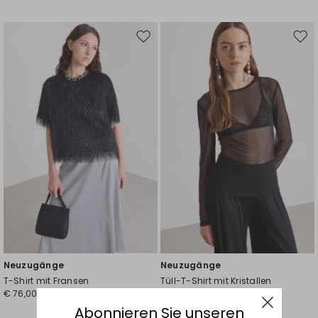
Auf
Auf
die
die
Wunschliste
Wuns
Neuzugänge
Neuzugänge
T-Shirt mit Fransen
Tüll-T-Shirt mit Kristallen
€ 76,00
€ 76,00
Abonnieren Sie unseren