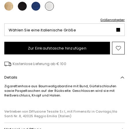
Größenratgeber
Wählen Sie eine italienische Größe
Zur Einkaufstasche hinzufügen
Auf
die
Wun
Kostenlose Lieferung ab € 100
Details
Zigarettenhose aus Baumwollgabardine mit Bund, Gürtelschlaufen
sowie Paspeltaschen auf der Rückseite. Geschlossen wird sie mit
Reißverschluss, Knopf und Haken.
Vertrieben von Diffusione Tessile S.r.l., mit Firmensitz in Cavriago,Via
Santi Nr. 8, 42025 Reggio Emilia (Italien)