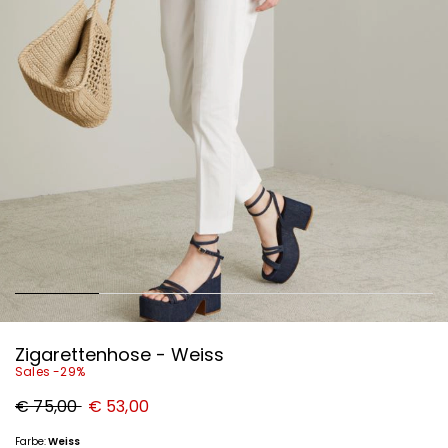
Zigarettenhose - Weiss
Sales -29%
Ursprünglicher
Neuer
€ 75,00
€ 53,00
Preis
Preis
€
€
75,00
53,00
Farbe:
Weiss