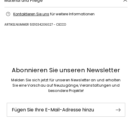
Material und Pflege
Bei max. 30 °c schonend waschen; nicht mit chlor behandeln; nicht im
Kontaktieren Sie uns
für weitere Informationen
wäschetrockner trocknen; im schatten normal trocknen; bügeln mit
maximal 120 °c; schonende chemische reinigung mit perchlorethylen.
ARTIKELNUMMER 5131034206027 - CECCO
97% baumwolle, 3% elasthan.
Zurück
Weiter
Abonnieren Sie unseren Newsletter
Melden Sie sich jetzt für unseren Newsletter an und erhalten
Sie eine Vorschau auf Neuzugänge, Veranstaltungen und
besondere Projekte!
Fügen Sie Ihre E-Mail-Adresse hinzu