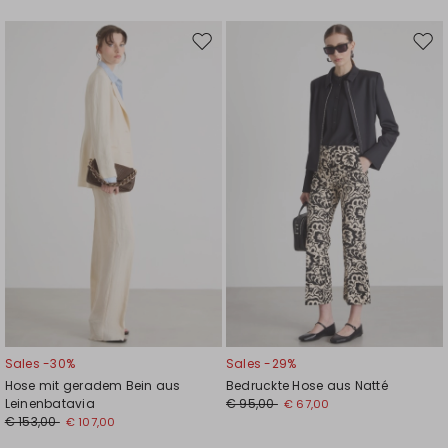
Auf
Auf
die
die
Wunschliste
Wuns
Sales -30%
Sales -29%
Hose mit geradem Bein aus
Bedruckte Hose aus Natté
Leinenbatavia
€ 95,00
€ 67,00
€ 153,00
€ 107,00