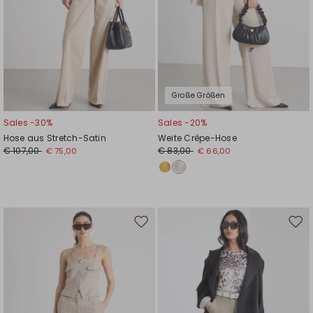
Große Größen
Sales -30%
Sales -20%
Hose aus Stretch-Satin
Weite Crêpe-Hose
€ 107,00
€ 83,00
€ 75,00
€ 66,00
Auf
Auf
die
die
Wunschliste
Wuns