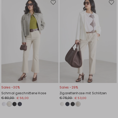
Auf
Auf
die
die
Wunschliste
Wuns
Sales -30%
Sales -29%
Schmal geschnittene Hose
Zigarettenhose mit Schlitzen
€ 80,00
€ 75,00
€ 56,00
€ 53,00