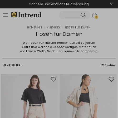
Schnelle und einfache Rücksendung
0
HOMEPAGE
|
KLEIDUNG
|
HOSEN FÜR DAMEN
Hosen für Damen
Die Hosen von Intrend passen perfekt zu jedem
Outfit und werden aus hochwertigen Materialien
wie Leinen, Wolle, Seide und Baumwolle hergestellt.
MEHR FILTER
1 766 artikel
Auf
Auf
die
die
Wunschliste
Wuns