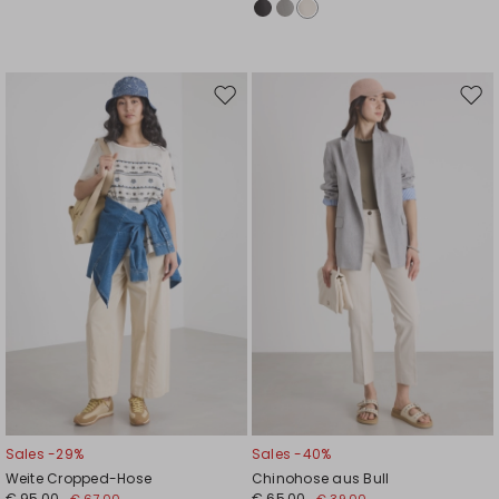
Auf
Auf
die
die
Wunschliste
Wuns
Sales -29%
Sales -40%
Weite Cropped-Hose
Chinohose aus Bull
€ 95,00
€ 65,00
€ 67,00
€ 39,00