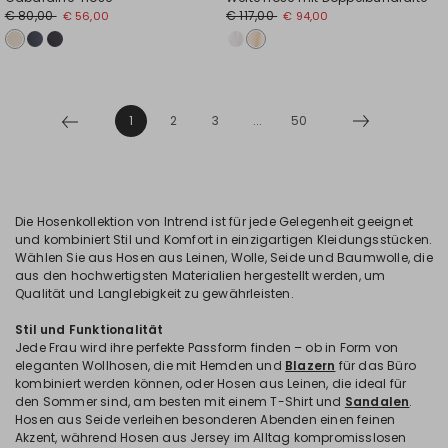
€ 80,00
€ 117,00
€ 56,00
€ 94,00
1
2
3
...
50
Die Hosenkollektion von Intrend ist für jede Gelegenheit geeignet
und kombiniert Stil und Komfort in einzigartigen Kleidungsstücken.
Wählen Sie aus Hosen aus Leinen, Wolle, Seide und Baumwolle, die
aus den hochwertigsten Materialien hergestellt werden, um
Qualität und Langlebigkeit zu gewährleisten.
Stil und Funktionalität
Jede Frau wird ihre perfekte Passform finden – ob in Form von
eleganten Wollhosen, die mit Hemden und
Blazern
für das Büro
kombiniert werden können, oder Hosen aus Leinen, die ideal für
den Sommer sind, am besten mit einem T-Shirt und
Sandalen
.
Hosen aus Seide verleihen besonderen Abenden einen feinen
Akzent, während Hosen aus Jersey im Alltag kompromisslosen