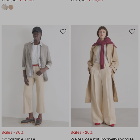
Auf
Auf
die
die
Wunschliste
Wuns
Sales -30%
Sales -20%
Gabardine-Hose
Weite Hose mit Doppelbundfalte