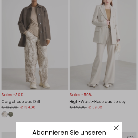
die
die
Wunschliste
Wuns
Sales -30%
Sales -50%
Cargohose aus Drill
High-Waist-Hose aus Jersey
€ 192,00
€ 178,00
€ 134,00
€ 89,00
Abonnieren Sie unseren