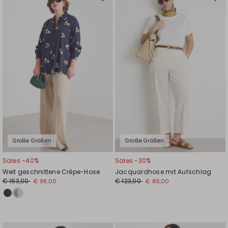
Auf
Auf
die
die
Wunschliste
Wuns
Große Größen
Große Größen
Sales -40%
Sales -30%
Weit geschnittene Crêpe-Hose
Jacquardhose mit Aufschlag
€ 163,00
€ 123,00
€ 98,00
€ 86,00