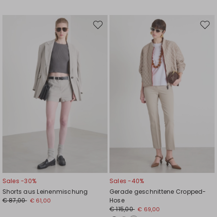
Auf
Auf
die
die
Wunschliste
Wuns
Sales -30%
Sales -40%
Shorts aus Leinenmischung
Gerade geschnittene Cropped-
€ 87,00
Hose
€ 61,00
€ 115,00
€ 69,00