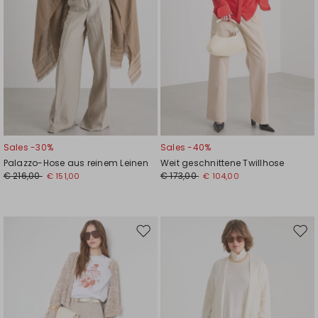
Sales -30%
Sales -40%
Palazzo-Hose aus reinem Leinen
Weit geschnittene Twillhose
€ 216,00
€ 173,00
€ 151,00
€ 104,00
Auf
Auf
die
die
Wunschliste
Wuns