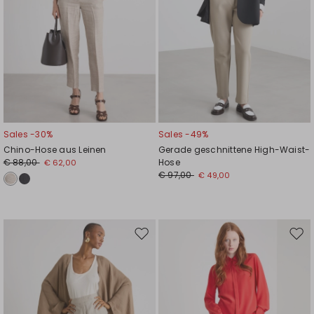
Sales -30%
Sales -49%
Chino-Hose aus Leinen
Gerade geschnittene High-Waist-
€ 88,00
Hose
€ 62,00
€ 97,00
€ 49,00
Auf
Auf
die
die
Wunschliste
Wuns