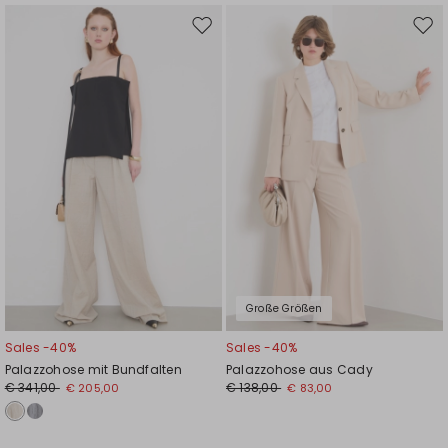
Auf
Auf
die
die
Wunschliste
Wuns
Große Größen
Sales -40%
Sales -40%
Palazzohose mit Bundfalten
Palazzohose aus Cady
€ 341,00
€ 138,00
€ 205,00
€ 83,00