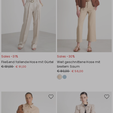
Sales -31%
Sales -30%
Fließend fallende Hose mit Gürtel
Weit geschnittene Hose mit
€ 131,00
breitem Saum
€ 91,00
€ 80,00
€ 56,00
Auf
Auf
die
die
Wunschliste
Wuns