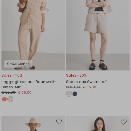
Große Größen
Sales -40%
Sales -20%
Jogginghose aus Baumwoll-
Shorts aus Sweatstoff
Leinen-Mix
€ 69,00
€ 55,00
€ 93,00
€ 56,00
Auf
Auf
die
die