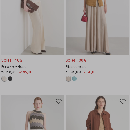
Sales -40%
Sales -30%
Palazzo-Hose
Plisseehose
€ 158,00
€ 109,00
€ 95,00
€ 76,00
Auf
Auf
die
die
Wunschliste
Wuns