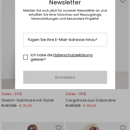
Newsletter
Auf
Auf
die
die
Melden Sie sich jetzt für unseren Newsletter an und
Wunschliste
Wuns
erhalten Sie eine Vorschau auf Neuzugänge,
Veranstaltungen und besondere Projekte!
Fügen Sie Ihre E-Mail-Adresse hinzu*
Ich habe die
Datenschutzerklärung
gelesen*
Anmelden
Sales -30%
Sales -30%
Stretch-Satinhose mit Gürtel
Cargohose aus Gabardine
€ 107,00
€ 137,00
€ 75,00
€ 96,00