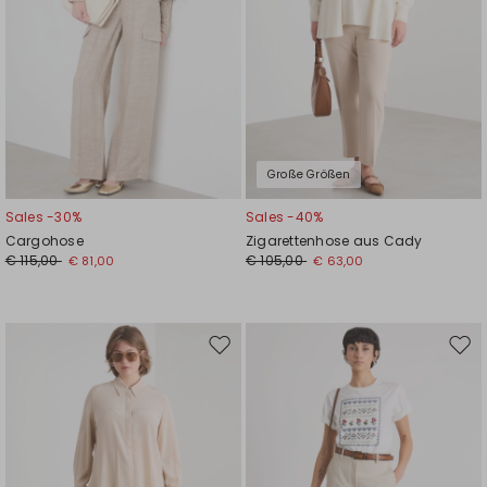
Große Größen
Sales -30%
Sales -40%
Cargohose
Zigarettenhose aus Cady
€ 115,00
€ 105,00
€ 81,00
€ 63,00
Auf
Auf
die
die
Wunschliste
Wuns