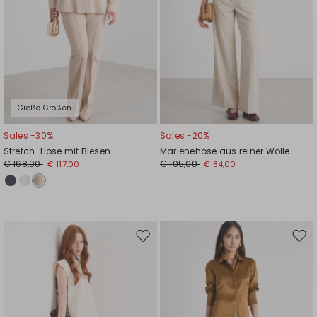
Große Größen
Sales -30%
Sales -20%
Stretch-Hose mit Biesen
Marlenehose aus reiner Wolle
€ 168,00
€ 105,00
€ 117,00
€ 84,00
Auf
Auf
die
die
Wunschliste
Wuns