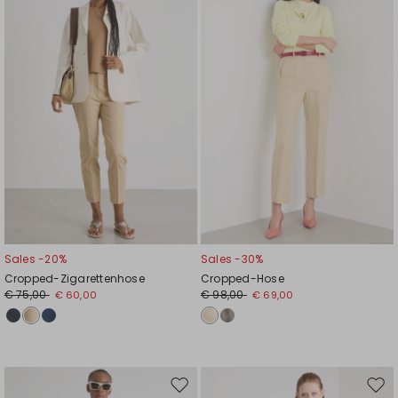
Wunschliste
Wuns
Sales -20%
Sales -30%
Cropped-Zigarettenhose
Cropped-Hose
€ 75,00
€ 98,00
€ 60,00
€ 69,00
Auf
Auf