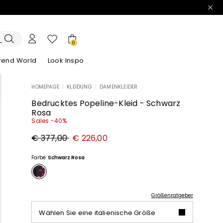
0
trend World
Look Inspo
HOMEPAGE
|
KLEIDUNG
|
DAMENKLEIDER
e Blazer
ook
Entdecken unsere Kleider
Entdecken unseren Sandalen
Bedrucktes Popeline-Kleid - Schwarz
Rosa
Sales -40%
Ursprünglicher
Neuer
€ 377,00
€ 226,00
Preis
Preis
€
€
377,00
226,00
Farbe:
Schwarz Rosa
Größenratgeber
Wählen Sie eine italienische Größe