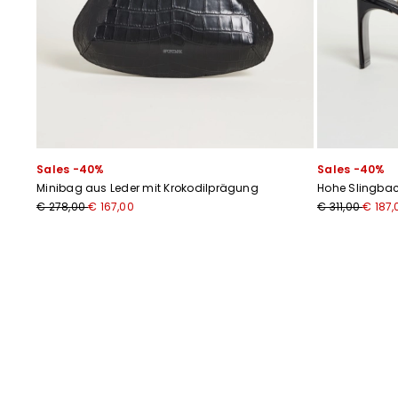
Sales -40%
Sales -40%
Minibag aus Leder mit Krokodilprägung
Hohe Slingba
€ 278,00
€ 167,00
€ 311,00
€ 187,
Zurück
Weiter