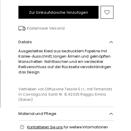
Zur Einkaufstasche hinzufügen
Auf
die
Wunschl
Kostenloser Versand
Details
Ausgestelltes Kleid aus bedrucktem Popeline mit
Karree-Ausschnitt, langen Ärmeln und geknöpften
Manschetten. Nahttaschen und ein verdeckter
Reißverschluss auf der Rückseite vervollständigen
das Design.
Vertrieben von Diffusione Tessile S.r.l., mit Firmensitz
in Cavriago,Via Santi Nr. 8, 42025 Reggio Emilia
(Italien)
Material und Pflege
Bei max. 30 °c schonend waschen; nicht mit chlor
Kontaktieren Sie uns
für weitere Informationen
behandeln; nicht im wäschetrockner trocknen;