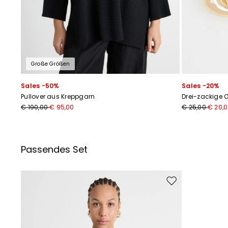
Große Größen
Sales -50%
Sales -20%
Pullover aus Kreppgarn
Drei-zackige 
€ 190,00
€ 95,00
€ 25,00
€ 20,
Passendes Set
Auf die Wunschliste