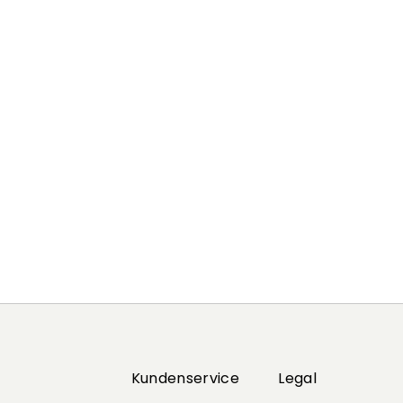
Zurück
Weiter
Kundenservice
Legal