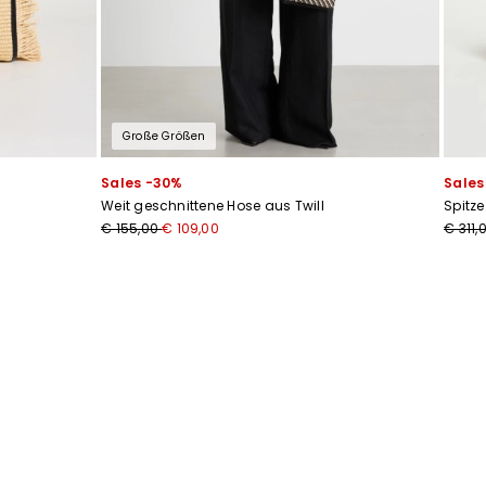
Große Größen
Sales -30%
Sales
Weit geschnittene Hose aus Twill
Spitz
€ 155,00
€ 109,00
€ 311,