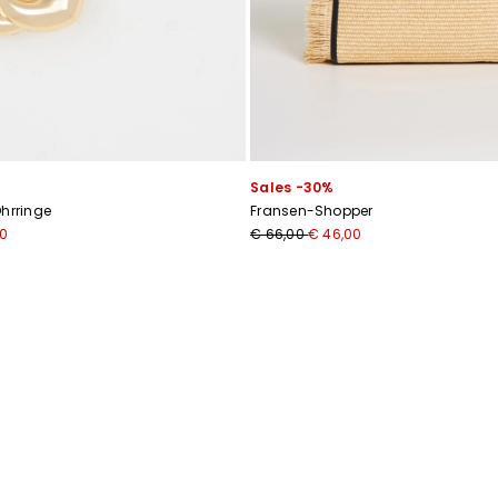
Sales -30%
Ohrringe
Fransen-Shopper
00
€ 66,00
€ 46,00