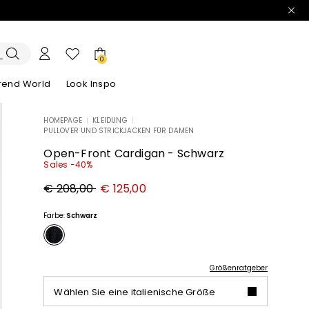
0
trend World
Look Inspo
HOMEPAGE
|
KLEIDUNG
|
PULLOVER UND STRICKJACKEN FÜR DAMEN
e Blazer
ook
Entdecken unsere Kleider
Entdecken unseren Sandalen
Open-Front Cardigan - Schwarz
Sales -40%
Ursprünglicher
Neuer
€ 208,00
€ 125,00
Preis
Preis
€
€
208,00
125,00
Farbe:
Schwarz
Größenratgeber
Wählen Sie eine italienische Größe