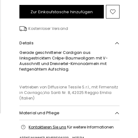
Zur Einkaufstasche hinzufügen
Auf
die
Wunschl
Kostenloser Versand
Details
Gerade geschnittener Cardigan aus
linksgestricktem Crêpe-Baumwollgarn mit V-
Ausschnitt und Dreiviertel-Kimonoärmeln mit
festgenähtem Aufschlag.
Vertrieben von Diffusione Tessile S.r.l., mit Firmensitz
in Cavriago,Via Santi Nr. 8, 42025 Reggio Emilia
(Italien)
Material und Pflege
Handwäsche, maximale waschtemperatur 40°c;
Kontaktieren Sie uns
für weitere Informationen
nicht mit chlor behandeln; flachliegend im
schatten trocknen; bügeln mit maximal 120 °c;