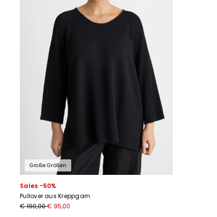
Große Größen
Sales -50%
Pullover aus Kreppgarn
€ 190,00
€ 95,00